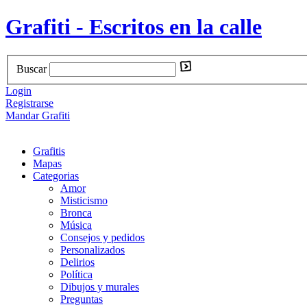
Grafiti - Escritos en la calle
Buscar
Login
Registrarse
Mandar Grafiti
Grafitis
Mapas
Categorias
Amor
Misticismo
Bronca
Música
Consejos y pedidos
Personalizados
Delirios
Política
Dibujos y murales
Preguntas