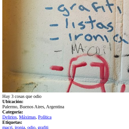
Hay 3 cosas que odio
Ubicación:
Palermo, Buenos Aires, Argentina
Categoría:
Delirios
,
Máximas
,
Política
Etiquetas:
macri
,
ironia
,
odio
,
grafiti