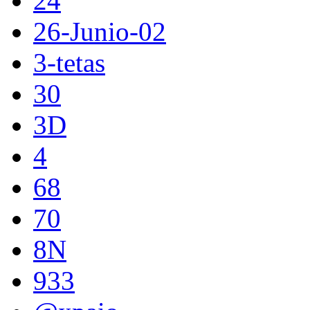
24
26-Junio-02
3-tetas
30
3D
4
68
70
8N
933