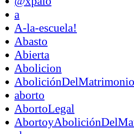
@xpaio
a
A-la-escuela!
Abasto
Abierta
Abolicion
AboliciónDelMatrimoni
aborto
AbortoLegal
AbortoyAboliciónDelMat