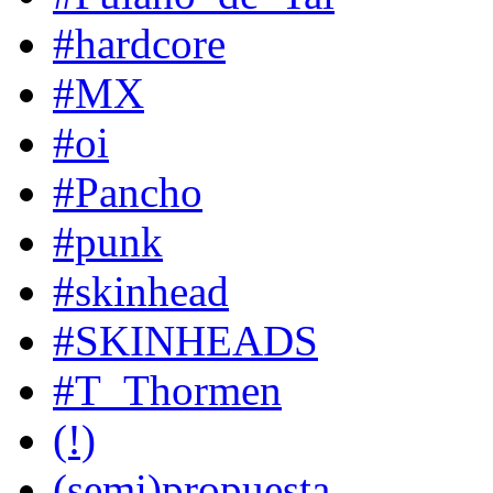
#hardcore
#MX
#oi
#Pancho
#punk
#skinhead
#SKINHEADS
#T_Thormen
(!)
(semi)propuesta