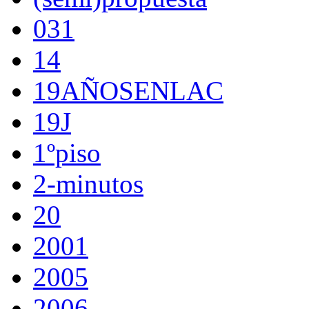
031
14
19AÑOSENLAC
19J
1ºpiso
2-minutos
20
2001
2005
2006