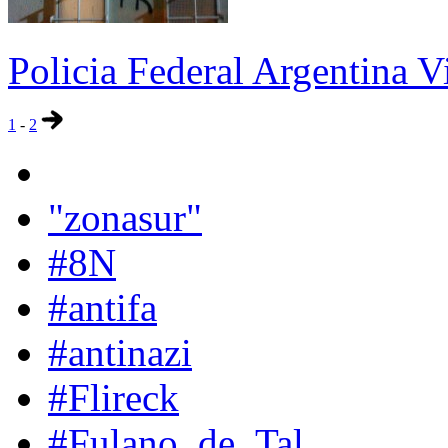
Policia Federal Argentina V
1
-
2
"zonasur"
#8N
#antifa
#antinazi
#Flireck
#Fulano_de_Tal