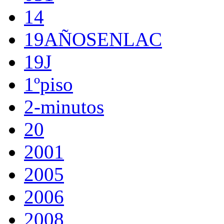
14
19AÑOSENLAC
19J
1ºpiso
2-minutos
20
2001
2005
2006
2008