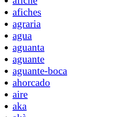
afiche
afiches
agraria
agua
aguanta
aguante
aguante-boca
ahorcado
aire
aka