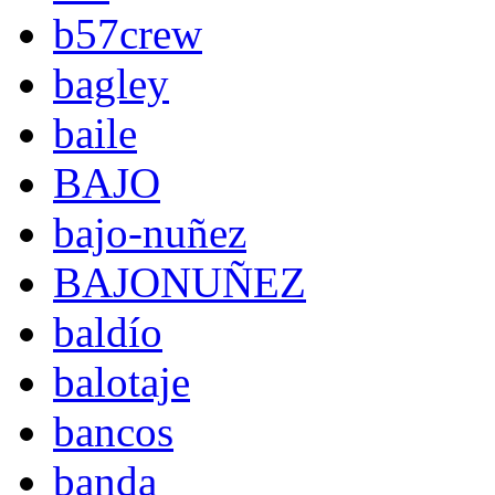
b57crew
bagley
baile
BAJO
bajo-nuñez
BAJONUÑEZ
baldío
balotaje
bancos
banda