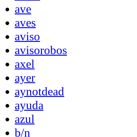
ave
aves
aviso
avisorobos
axel
ayer
aynotdead
ayuda
azul
b/n