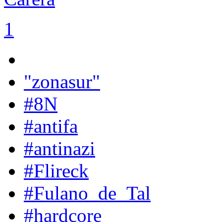
1
"zonasur"
#8N
#antifa
#antinazi
#Flireck
#Fulano_de_Tal
#hardcore