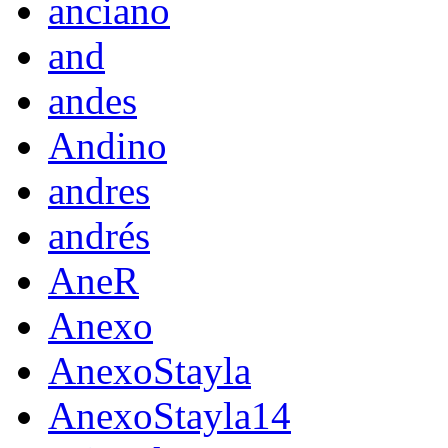
anciano
and
andes
Andino
andres
andrés
AneR
Anexo
AnexoStayla
AnexoStayla14