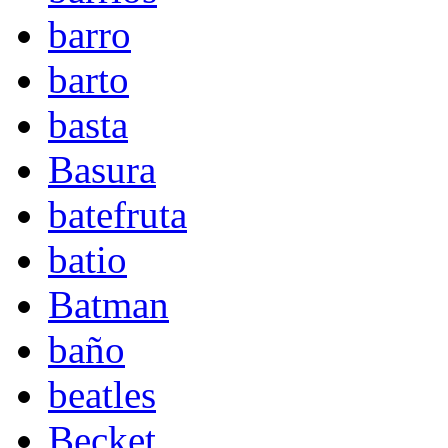
barro
barto
basta
Basura
batefruta
batio
Batman
baño
beatles
Becket