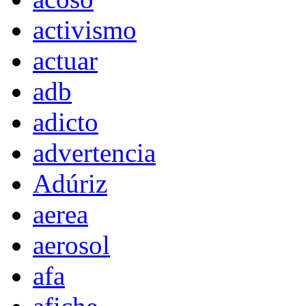
activismo
actuar
adb
adicto
advertencia
Adúriz
aerea
aerosol
afa