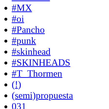
#MX
#oi
#Pancho
#punk
#skinhead
#SKINHEADS
#T_Thormen
(!)
(semi)propuesta
031