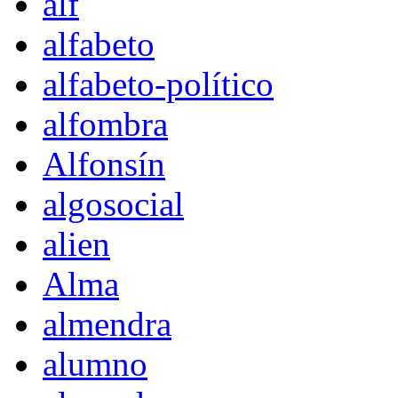
alf
alfabeto
alfabeto-político
alfombra
Alfonsín
algosocial
alien
Alma
almendra
alumno