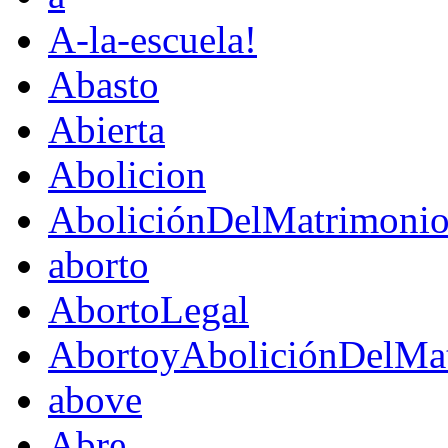
A-la-escuela!
Abasto
Abierta
Abolicion
AboliciónDelMatrimoni
aborto
AbortoLegal
AbortoyAboliciónDelMat
above
Abre