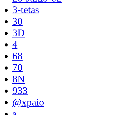
3-tetas
30
3D
4
68
70
8N
933
@xpaio
a