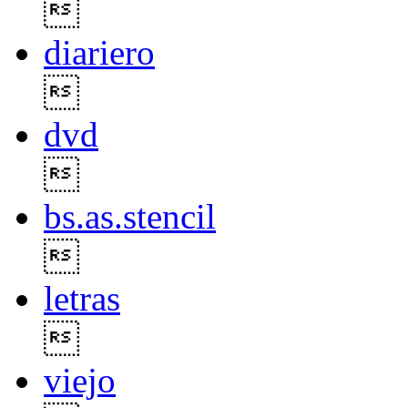

diariero

dvd

bs.as.stencil

letras

viejo