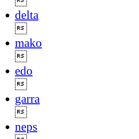

delta

mako

edo

garra

neps