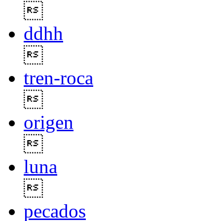

ddhh

tren-roca

origen

luna

pecados