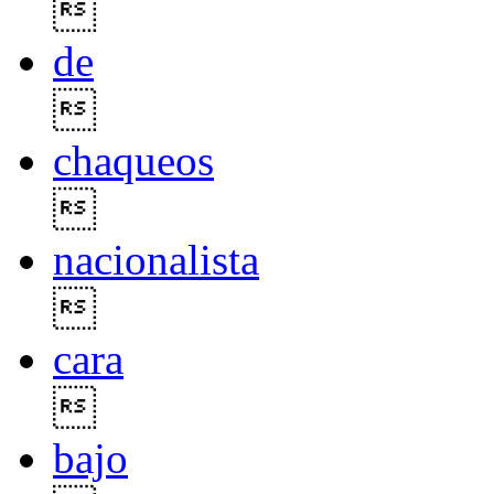

de

chaqueos

nacionalista

cara

bajo