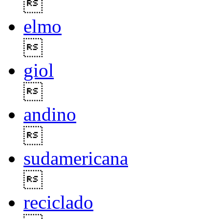

elmo

giol

andino

sudamericana

reciclado