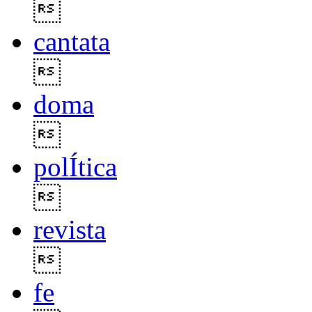

cantata

doma

polÍtica

revista

fe