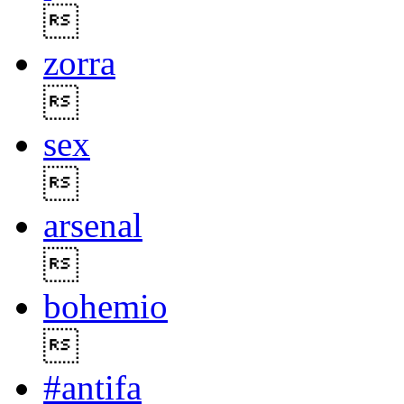

zorra

sex

arsenal

bohemio

#antifa