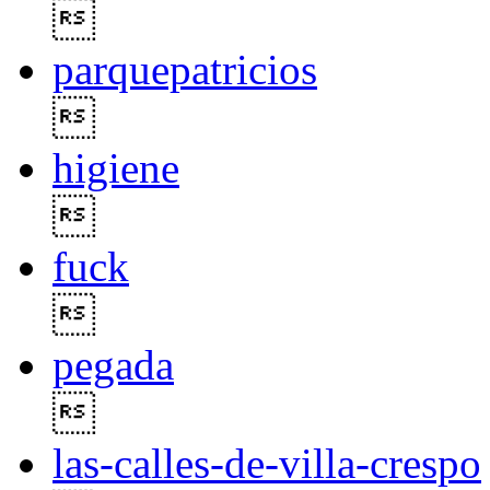

parquepatricios

higiene

fuck

pegada

las-calles-de-villa-crespo