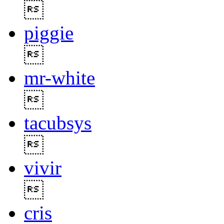

piggie

mr-white

tacubsys

vivir

cris