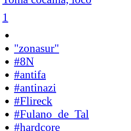
1
"zonasur"
#8N
#antifa
#antinazi
#Flireck
#Fulano_de_Tal
#hardcore