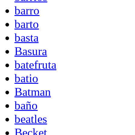
barro
barto
basta
Basura
batefruta
batio
Batman
baño
beatles
Becket