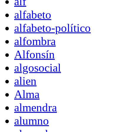
alf
alfabeto
alfabeto-político
alfombra
Alfonsín
algosocial
alien
Alma
almendra
alumno