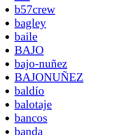
b57crew
bagley
baile
BAJO
bajo-nuñez
BAJONUÑEZ
baldío
balotaje
bancos
banda