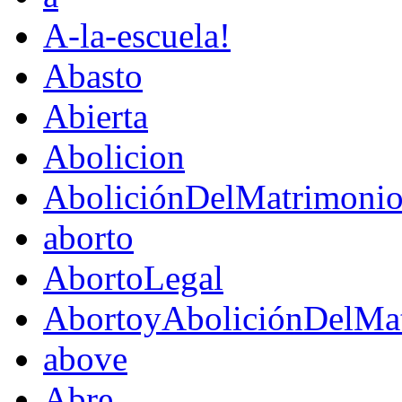
A-la-escuela!
Abasto
Abierta
Abolicion
AboliciónDelMatrimoni
aborto
AbortoLegal
AbortoyAboliciónDelMat
above
Abre