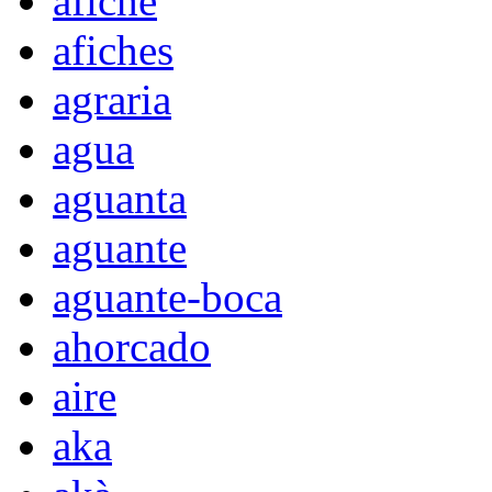
afiche
afiches
agraria
agua
aguanta
aguante
aguante-boca
ahorcado
aire
aka