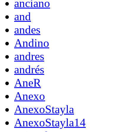
anciano
and
andes
Andino
andres
andrés
AneR
Anexo
AnexoStayla
AnexoStayla14