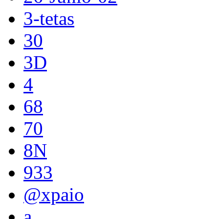
3-tetas
30
3D
4
68
70
8N
933
@xpaio
a