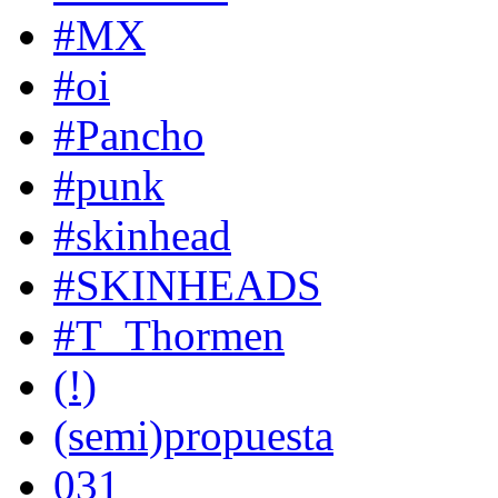
#MX
#oi
#Pancho
#punk
#skinhead
#SKINHEADS
#T_Thormen
(!)
(semi)propuesta
031