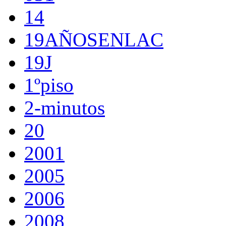
14
19AÑOSENLAC
19J
1ºpiso
2-minutos
20
2001
2005
2006
2008