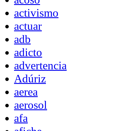
activismo
actuar
adb
adicto
advertencia
Adúriz
aerea
aerosol
afa