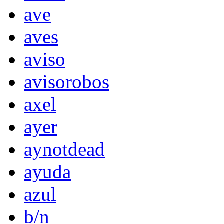
ave
aves
aviso
avisorobos
axel
ayer
aynotdead
ayuda
azul
b/n