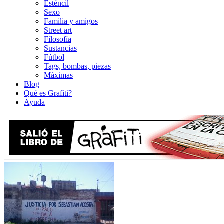
Esténcil
Sexo
Familia y amigos
Street art
Filosofía
Sustancias
Fútbol
Tags, bombas, piezas
Máximas
Blog
Qué es Grafiti?
Ayuda