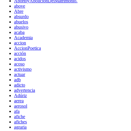
AbortoyAboliciónDelMatrimonio.
above
Abre
absurdo
abuelos
abusivo
acaba
Academia
accion
AccionPoetica
acción
acidos
acoso
activismo
actuar
adb
adicto
advertencia
Adúriz
aerea
aerosol
afa
afiche
afiches
agraria