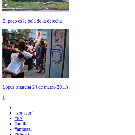
El paco es la bala de la derecha
López (marcha 24 de marzo 2011)
1
"zonasur"
#8N
#antifa
#antinazi
#Flireck