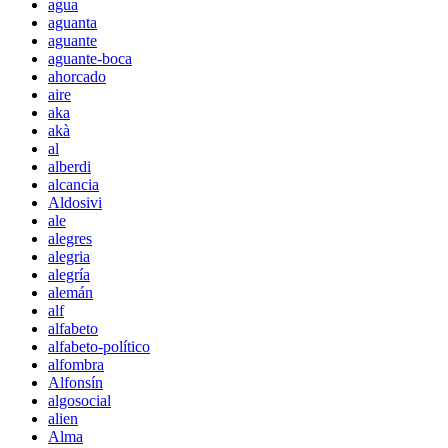
agua
aguanta
aguante
aguante-boca
ahorcado
aire
aka
akà
al
alberdi
alcancia
Aldosivi
ale
alegres
alegria
alegría
alemán
alf
alfabeto
alfabeto-político
alfombra
Alfonsín
algosocial
alien
Alma