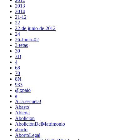
2012
2013
2014
21-12
22
22-de-junio-de-2012
24
26-Junio-02
3-tetas
30
3D
4
68
70
8N
933
@xpaio
a
A-la-escuela!
Abasto
Abierta
Abolicion
AboliciónDelMatrimonio
aborto
AbortoLegal