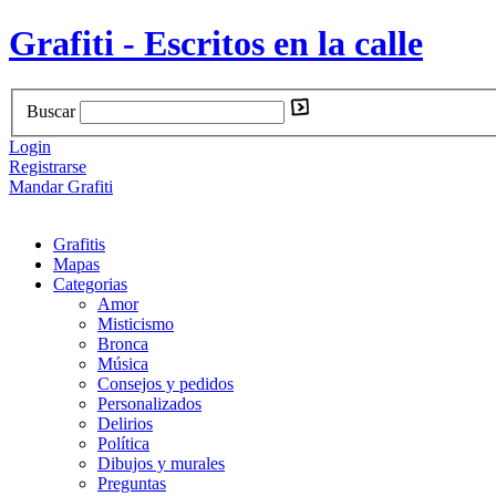
Grafiti - Escritos en la calle
Buscar
Login
Registrarse
Mandar Grafiti
Grafitis
Mapas
Categorias
Amor
Misticismo
Bronca
Música
Consejos y pedidos
Personalizados
Delirios
Política
Dibujos y murales
Preguntas