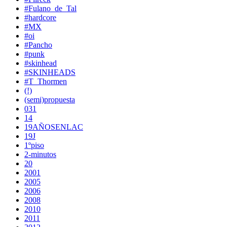
#Fulano_de_Tal
#hardcore
#MX
#oi
#Pancho
#punk
#skinhead
#SKINHEADS
#T_Thormen
(!)
(semi)propuesta
031
14
19AÑOSENLAC
19J
1ºpiso
2-minutos
20
2001
2005
2006
2008
2010
2011