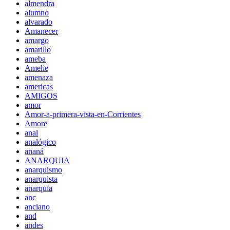
almendra
alumno
alvarado
Amanecer
amargo
amarillo
ameba
Amelie
amenaza
americas
AMIGOS
amor
Amor-a-primera-vista-en-Corrientes
Amore
anal
analógico
ananá
ANARQUIA
anarquismo
anarquista
anarquía
anc
anciano
and
andes