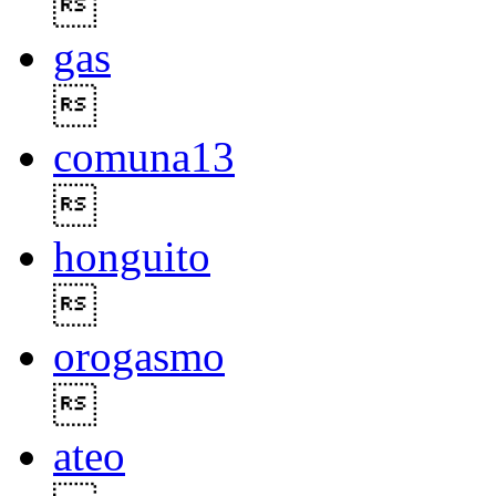

gas

comuna13

honguito

orogasmo

ateo