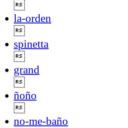

la-orden

spinetta

grand

ñoño

no-me-baño