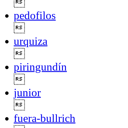

pedofilos

urquiza

piringundín

junior

fuera-bullrich