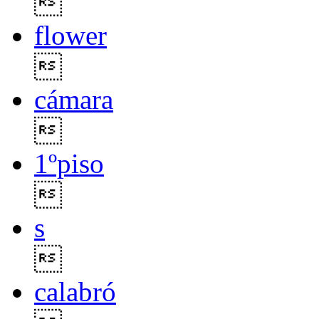

flower

cámara

1ºpiso

s

calabró