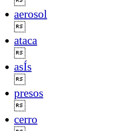

aerosol

ataca

asÍs

presos

cerro