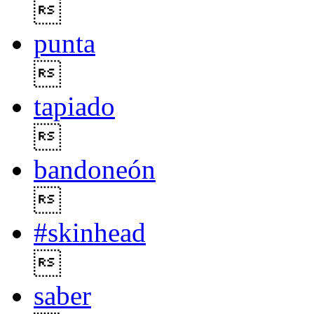

punta

tapiado

bandoneón

#skinhead

saber