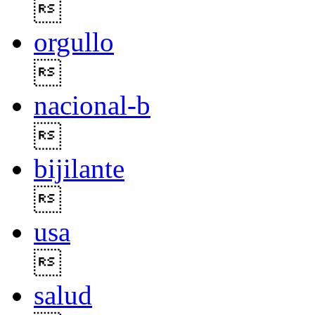

orgullo

nacional-b

bijilante

usa

salud