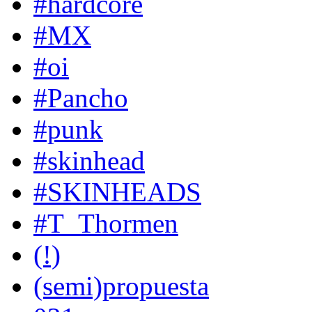
#hardcore
#MX
#oi
#Pancho
#punk
#skinhead
#SKINHEADS
#T_Thormen
(!)
(semi)propuesta