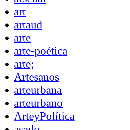
art
artaud
arte
arte-poética
arte;
Artesanos
arteurbana
arteurbano
ArteyPolítica
asado