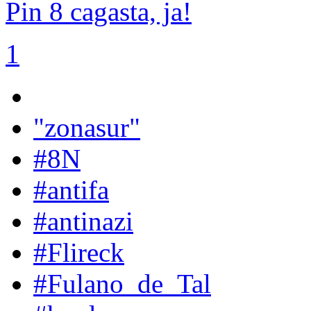
Pin 8 cagasta, ja!
1
"zonasur"
#8N
#antifa
#antinazi
#Flireck
#Fulano_de_Tal