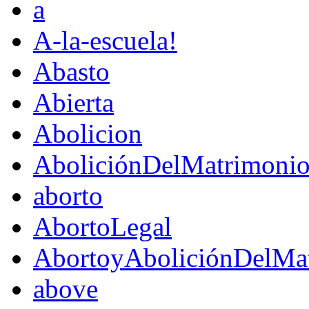
a
A-la-escuela!
Abasto
Abierta
Abolicion
AboliciónDelMatrimoni
aborto
AbortoLegal
AbortoyAboliciónDelMat
above