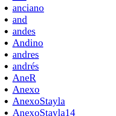
anciano
and
andes
Andino
andres
andrés
AneR
Anexo
AnexoStayla
AnexoStayla14