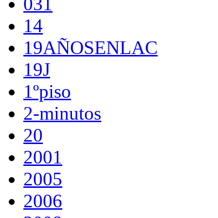
031
14
19AÑOSENLAC
19J
1ºpiso
2-minutos
20
2001
2005
2006