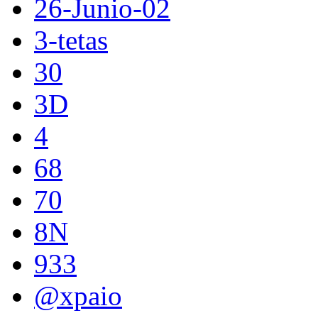
26-Junio-02
3-tetas
30
3D
4
68
70
8N
933
@xpaio