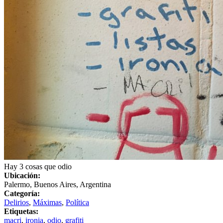
Hay 3 cosas que odio
Ubicación:
Palermo, Buenos Aires, Argentina
Categoría:
Delirios
,
Máximas
,
Política
Etiquetas:
macri
,
ironia
,
odio
,
grafiti