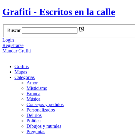
Grafiti - Escritos en la calle
Buscar
Login
Registrarse
Mandar Grafiti
Grafitis
Mapas
Categorias
Amor
Misticismo
Bronca
Música
Consejos y pedidos
Personalizados
Delirios
Política
Dibujos y murales
Preguntas