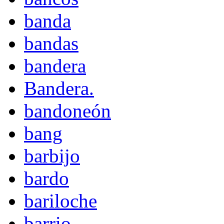
banda
bandas
bandera
Bandera.
bandoneón
bang
barbijo
bardo
bariloche
barrio