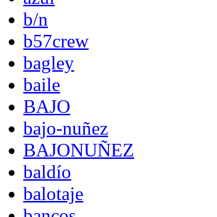
b/n
b57crew
bagley
baile
BAJO
bajo-nuñez
BAJONUÑEZ
baldío
balotaje
bancos