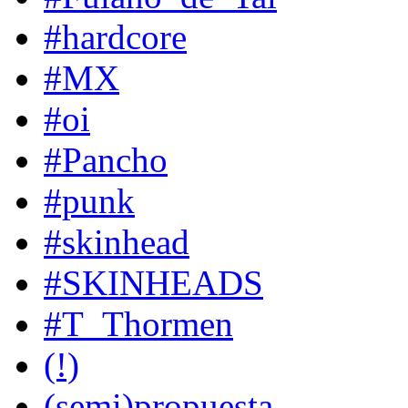
#hardcore
#MX
#oi
#Pancho
#punk
#skinhead
#SKINHEADS
#T_Thormen
(!)
(semi)propuesta