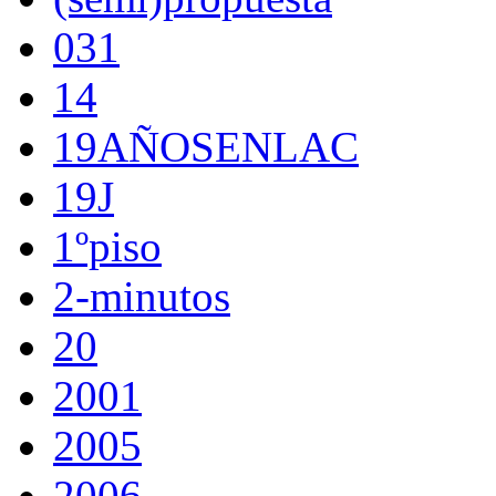
031
14
19AÑOSENLAC
19J
1ºpiso
2-minutos
20
2001
2005
2006