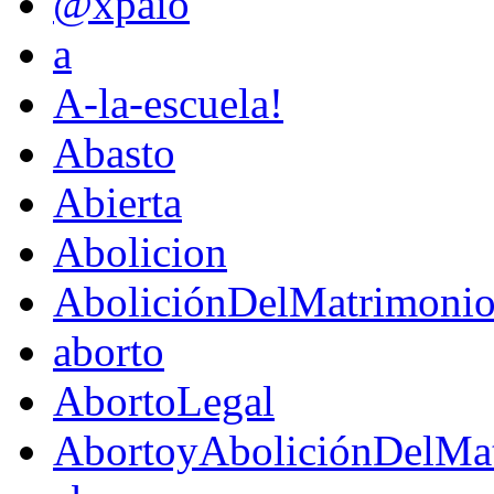
@xpaio
a
A-la-escuela!
Abasto
Abierta
Abolicion
AboliciónDelMatrimoni
aborto
AbortoLegal
AbortoyAboliciónDelMat