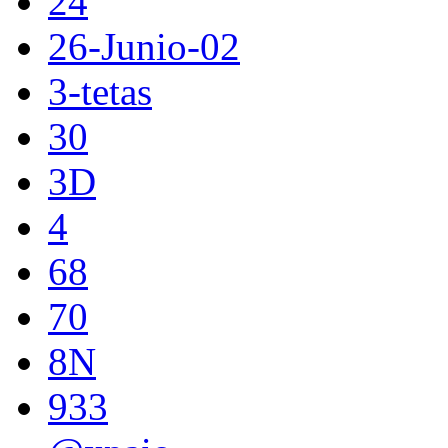
24
26-Junio-02
3-tetas
30
3D
4
68
70
8N
933