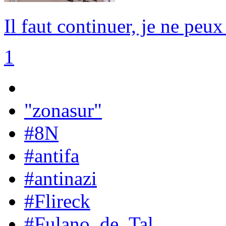
Il faut continuer, je ne peux
1
"zonasur"
#8N
#antifa
#antinazi
#Flireck
#Fulano_de_Tal