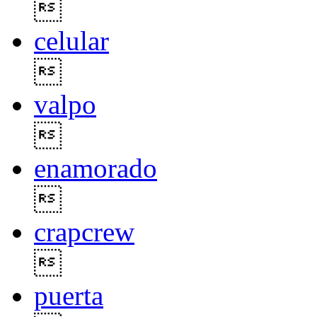

celular

valpo

enamorado

crapcrew

puerta