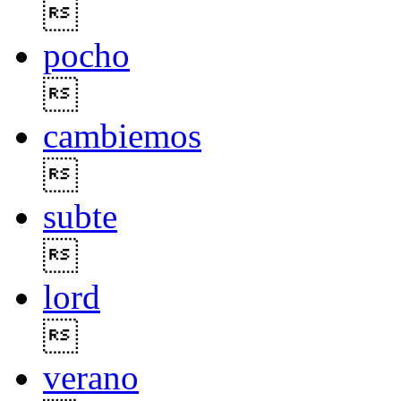

pocho

cambiemos

subte

lord

verano