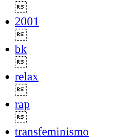

2001

bk

relax

rap

transfeminismo