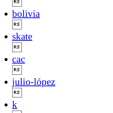

bolivia

skate

cac

julio-lópez

k