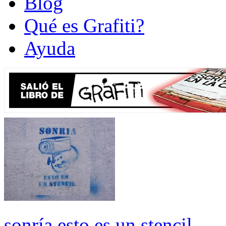
Blog
Qué es Grafiti?
Ayuda
sonría esto es un stencil