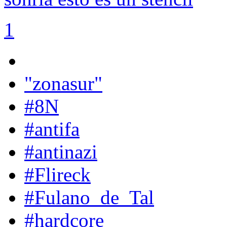
1
"zonasur"
#8N
#antifa
#antinazi
#Flireck
#Fulano_de_Tal
#hardcore