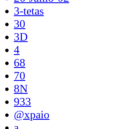
3-tetas
30
3D
4
68
70
8N
933
@xpaio
a