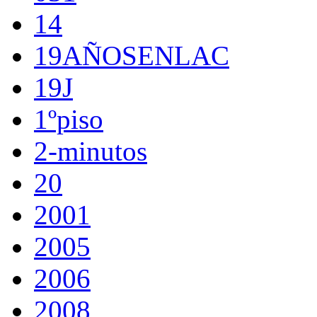
14
19AÑOSENLAC
19J
1ºpiso
2-minutos
20
2001
2005
2006
2008