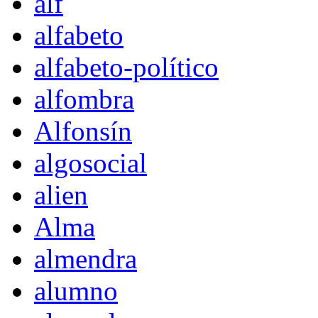
alf
alfabeto
alfabeto-político
alfombra
Alfonsín
algosocial
alien
Alma
almendra
alumno