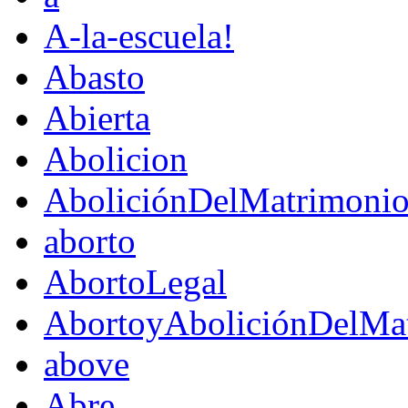
A-la-escuela!
Abasto
Abierta
Abolicion
AboliciónDelMatrimoni
aborto
AbortoLegal
AbortoyAboliciónDelMat
above
Abre