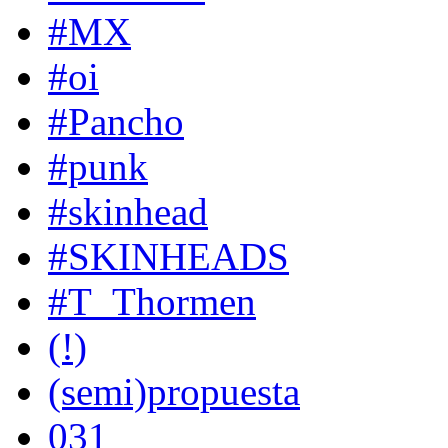
#MX
#oi
#Pancho
#punk
#skinhead
#SKINHEADS
#T_Thormen
(!)
(semi)propuesta
031