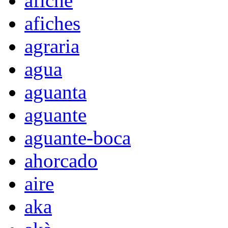
afiche
afiches
agraria
agua
aguanta
aguante
aguante-boca
ahorcado
aire
aka