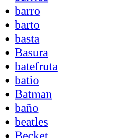
barro
barto
basta
Basura
batefruta
batio
Batman
baño
beatles
Becket