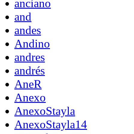
anciano
and
andes
Andino
andres
andrés
AneR
Anexo
AnexoStayla
AnexoStayla14