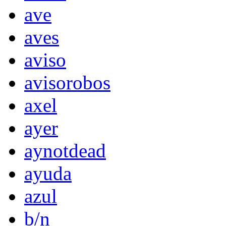
ave
aves
aviso
avisorobos
axel
ayer
aynotdead
ayuda
azul
b/n