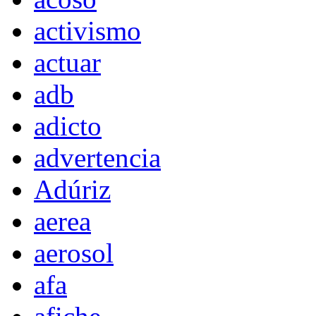
activismo
actuar
adb
adicto
advertencia
Adúriz
aerea
aerosol
afa