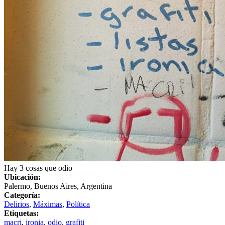
Hay 3 cosas que odio
Ubicación:
Palermo, Buenos Aires, Argentina
Categoría:
Delirios
,
Máximas
,
Política
Etiquetas:
macri
,
ironia
,
odio
,
grafiti