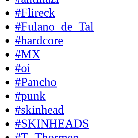
#Flireck
#Fulano_de_Tal
#hardcore
#MX
#oi
#Pancho
#punk
#skinhead
#SKINHEADS
#T_Thormen