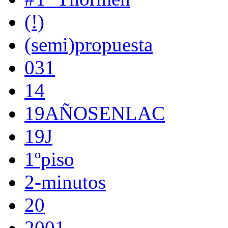
(!)
(semi)propuesta
031
14
19AÑOSENLAC
19J
1ºpiso
2-minutos
20
2001