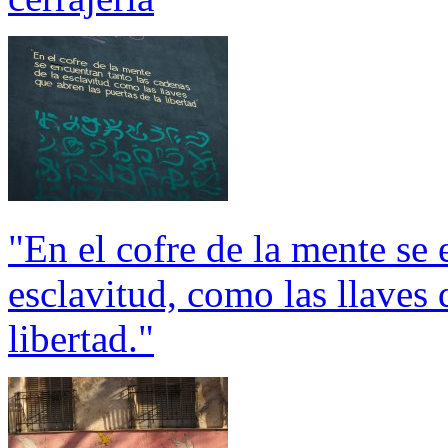
"En el cofre de la mente se 
esclavitud, como las llaves 
libertad."