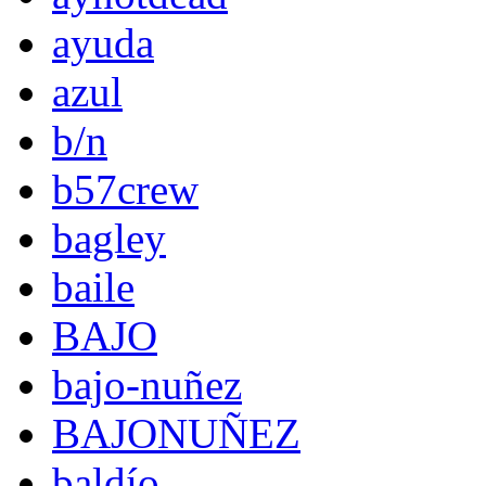
ayuda
azul
b/n
b57crew
bagley
baile
BAJO
bajo-nuñez
BAJONUÑEZ
baldío