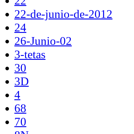
22
22-de-junio-de-2012
24
26-Junio-02
3-tetas
30
3D
4
68
70