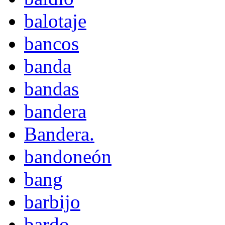
balotaje
bancos
banda
bandas
bandera
Bandera.
bandoneón
bang
barbijo
bardo