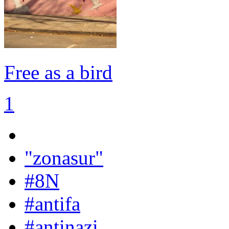
Free as a bird
1
"zonasur"
#8N
#antifa
#antinazi