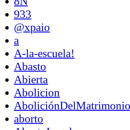
8N
933
@xpaio
a
A-la-escuela!
Abasto
Abierta
Abolicion
AboliciónDelMatrimoni
aborto