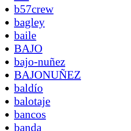
b57crew
bagley
baile
BAJO
bajo-nuñez
BAJONUÑEZ
baldío
balotaje
bancos
banda