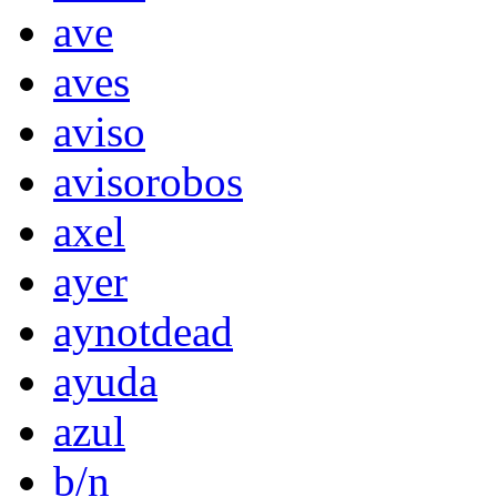
ave
aves
aviso
avisorobos
axel
ayer
aynotdead
ayuda
azul
b/n