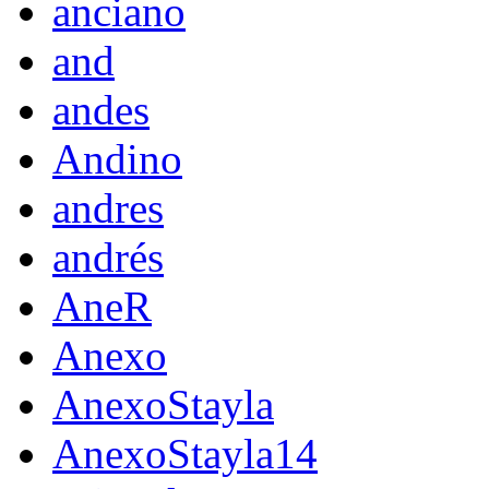
anciano
and
andes
Andino
andres
andrés
AneR
Anexo
AnexoStayla
AnexoStayla14