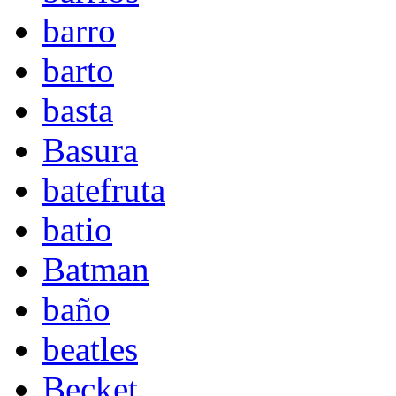
barro
barto
basta
Basura
batefruta
batio
Batman
baño
beatles
Becket