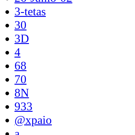
3-tetas
30
3D
4
68
70
8N
933
@xpaio
a