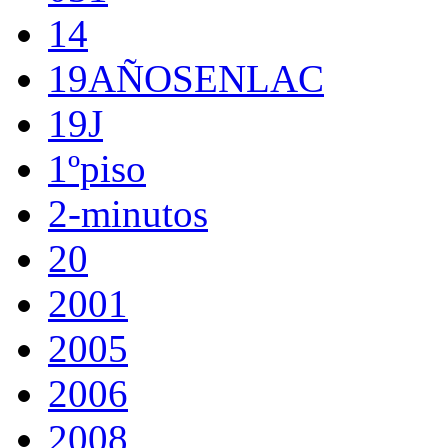
14
19AÑOSENLAC
19J
1ºpiso
2-minutos
20
2001
2005
2006
2008