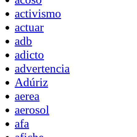
activismo
actuar
adb
adicto
advertencia
Adúriz
aerea
aerosol
afa