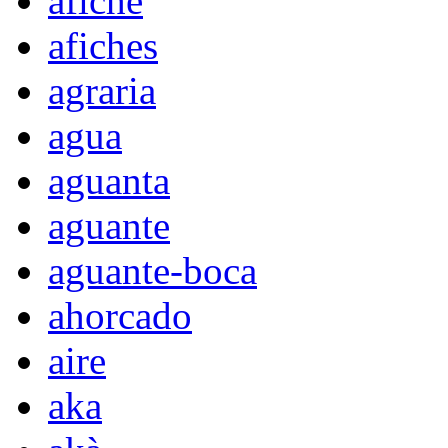
afiche
afiches
agraria
agua
aguanta
aguante
aguante-boca
ahorcado
aire
aka