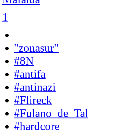
1
"zonasur"
#8N
#antifa
#antinazi
#Flireck
#Fulano_de_Tal
#hardcore