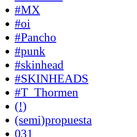
#MX
#oi
#Pancho
#punk
#skinhead
#SKINHEADS
#T_Thormen
(!)
(semi)propuesta
031