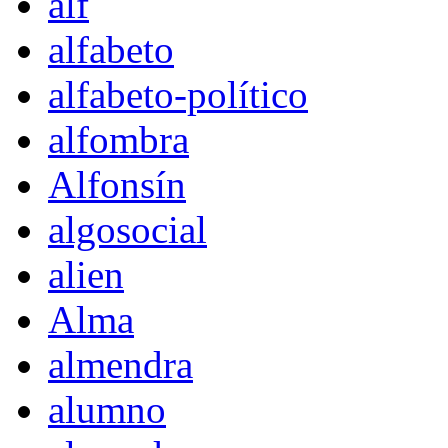
alf
alfabeto
alfabeto-político
alfombra
Alfonsín
algosocial
alien
Alma
almendra
alumno