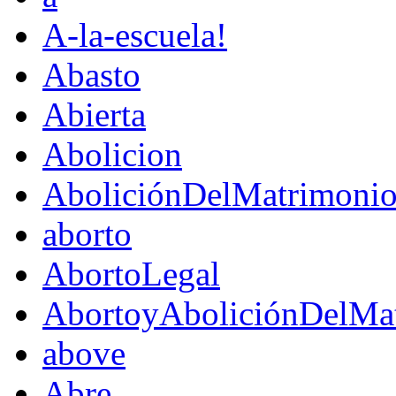
A-la-escuela!
Abasto
Abierta
Abolicion
AboliciónDelMatrimoni
aborto
AbortoLegal
AbortoyAboliciónDelMat
above
Abre