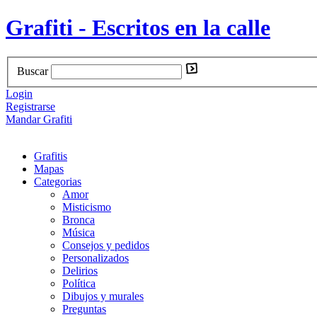
Grafiti - Escritos en la calle
Buscar
Login
Registrarse
Mandar Grafiti
Grafitis
Mapas
Categorias
Amor
Misticismo
Bronca
Música
Consejos y pedidos
Personalizados
Delirios
Política
Dibujos y murales
Preguntas