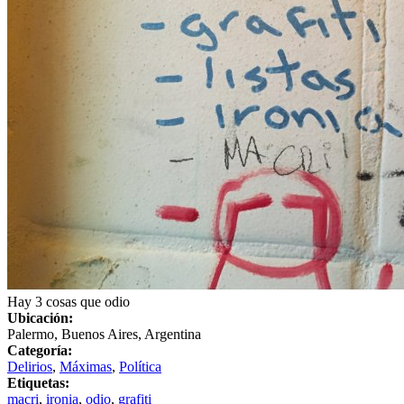
Hay 3 cosas que odio
Ubicación:
Palermo, Buenos Aires, Argentina
Categoría:
Delirios
,
Máximas
,
Política
Etiquetas:
macri
,
ironia
,
odio
,
grafiti