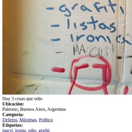
Hay 3 cosas que odio
Ubicación:
Palermo, Buenos Aires, Argentina
Categoría:
Delirios
,
Máximas
,
Política
Etiquetas:
macri
,
ironia
,
odio
,
grafiti