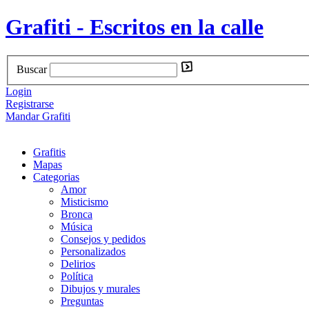
Grafiti - Escritos en la calle
Buscar
Login
Registrarse
Mandar Grafiti
Grafitis
Mapas
Categorias
Amor
Misticismo
Bronca
Música
Consejos y pedidos
Personalizados
Delirios
Política
Dibujos y murales
Preguntas