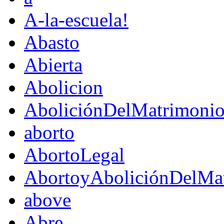
A-la-escuela!
Abasto
Abierta
Abolicion
AboliciónDelMatrimoni
aborto
AbortoLegal
AbortoyAboliciónDelMat
above
Abre