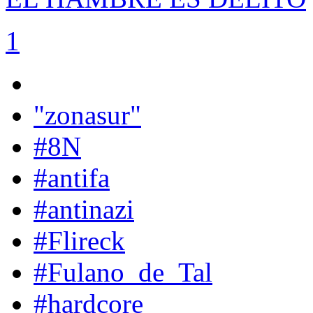
1
"zonasur"
#8N
#antifa
#antinazi
#Flireck
#Fulano_de_Tal
#hardcore