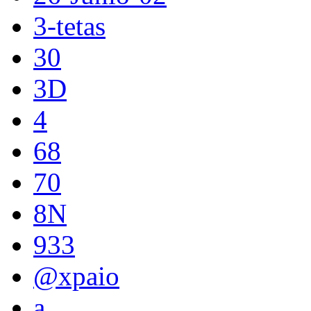
3-tetas
30
3D
4
68
70
8N
933
@xpaio
a