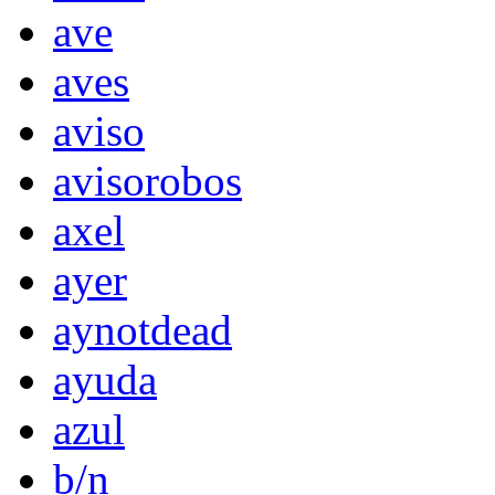
ave
aves
aviso
avisorobos
axel
ayer
aynotdead
ayuda
azul
b/n