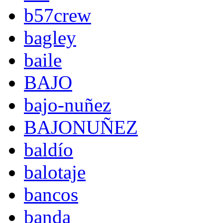
b57crew
bagley
baile
BAJO
bajo-nuñez
BAJONUÑEZ
baldío
balotaje
bancos
banda