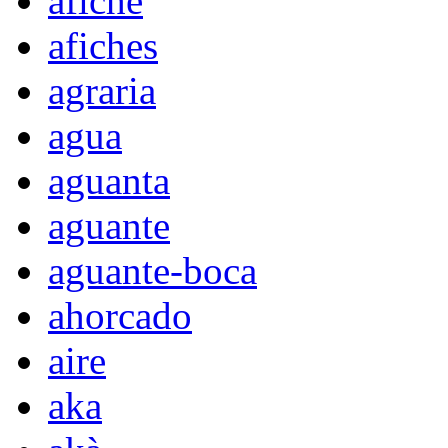
afiche
afiches
agraria
agua
aguanta
aguante
aguante-boca
ahorcado
aire
aka