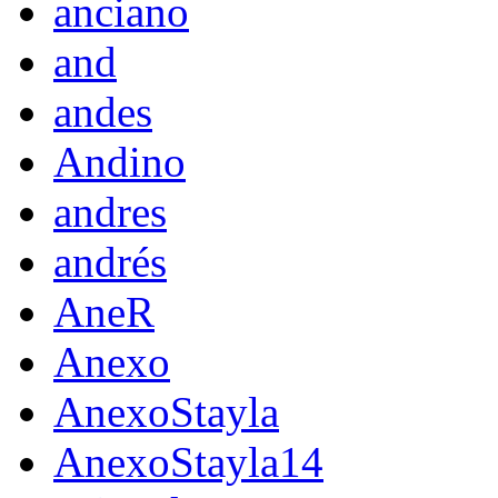
anciano
and
andes
Andino
andres
andrés
AneR
Anexo
AnexoStayla
AnexoStayla14