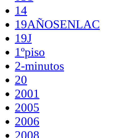
14
19AÑOSENLAC
19J
1ºpiso
2-minutos
20
2001
2005
2006
2008