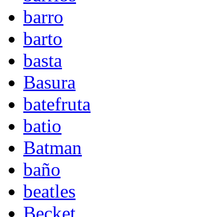
barro
barto
basta
Basura
batefruta
batio
Batman
baño
beatles
Becket