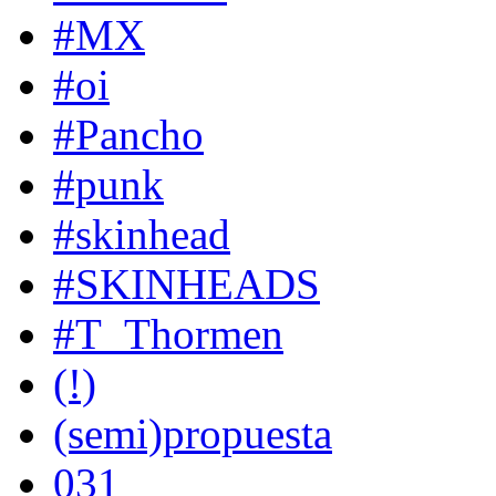
#MX
#oi
#Pancho
#punk
#skinhead
#SKINHEADS
#T_Thormen
(!)
(semi)propuesta
031