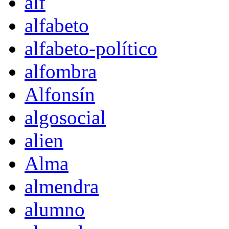
alf
alfabeto
alfabeto-político
alfombra
Alfonsín
algosocial
alien
Alma
almendra
alumno