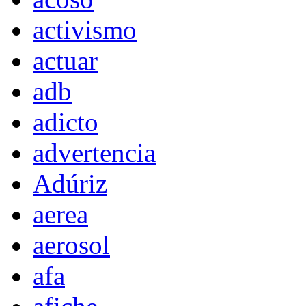
activismo
actuar
adb
adicto
advertencia
Adúriz
aerea
aerosol
afa