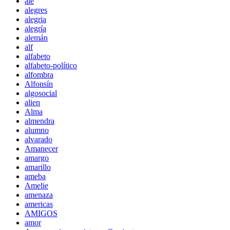
ale
alegres
alegria
alegría
alemán
alf
alfabeto
alfabeto-político
alfombra
Alfonsín
algosocial
alien
Alma
almendra
alumno
alvarado
Amanecer
amargo
amarillo
ameba
Amelie
amenaza
americas
AMIGOS
amor