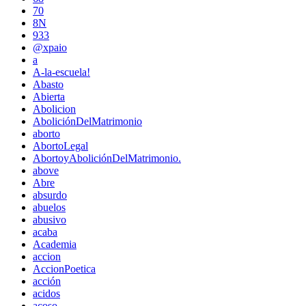
70
8N
933
@xpaio
a
A-la-escuela!
Abasto
Abierta
Abolicion
AboliciónDelMatrimonio
aborto
AbortoLegal
AbortoyAboliciónDelMatrimonio.
above
Abre
absurdo
abuelos
abusivo
acaba
Academia
accion
AccionPoetica
acción
acidos
acoso