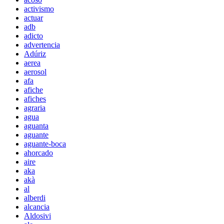
activismo
actuar
adb
adicto
advertencia
Adúriz
aerea
aerosol
afa
afiche
afiches
agraria
agua
aguanta
aguante
aguante-boca
ahorcado
aire
aka
akà
al
alberdi
alcancia
Aldosivi