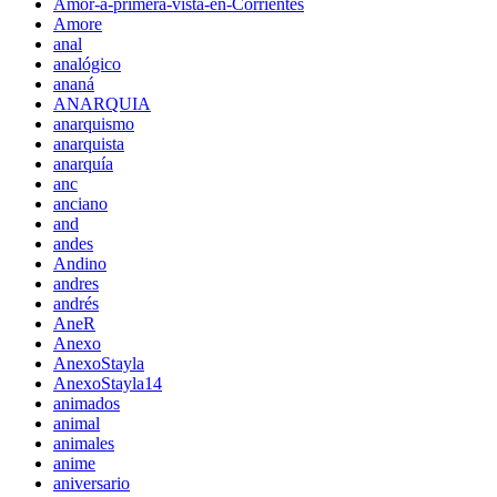
Amor-a-primera-vista-en-Corrientes
Amore
anal
analógico
ananá
ANARQUIA
anarquismo
anarquista
anarquía
anc
anciano
and
andes
Andino
andres
andrés
AneR
Anexo
AnexoStayla
AnexoStayla14
animados
animal
animales
anime
aniversario