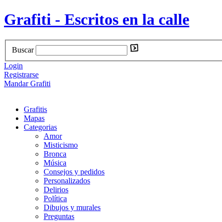
Grafiti - Escritos en la calle
Buscar
Login
Registrarse
Mandar Grafiti
Grafitis
Mapas
Categorias
Amor
Misticismo
Bronca
Música
Consejos y pedidos
Personalizados
Delirios
Política
Dibujos y murales
Preguntas