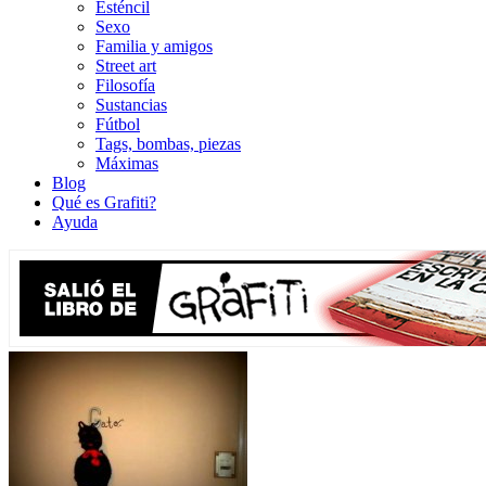
Esténcil
Sexo
Familia y amigos
Street art
Filosofía
Sustancias
Fútbol
Tags, bombas, piezas
Máximas
Blog
Qué es Grafiti?
Ayuda