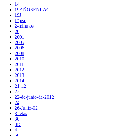
14
19AÑOSENLAC
19J
1ºpiso
2-minutos
20
2001
2005
2006
2008
2010
2011
2012
2013
2014
21-12
22
22-de-junio-de-2012
24
26-Junio-02
3-tetas
30
3D
4
68