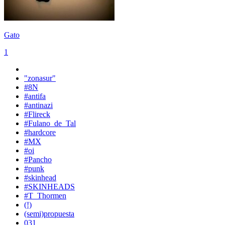
Gato
1
"zonasur"
#8N
#antifa
#antinazi
#Flireck
#Fulano_de_Tal
#hardcore
#MX
#oi
#Pancho
#punk
#skinhead
#SKINHEADS
#T_Thormen
(!)
(semi)propuesta
031