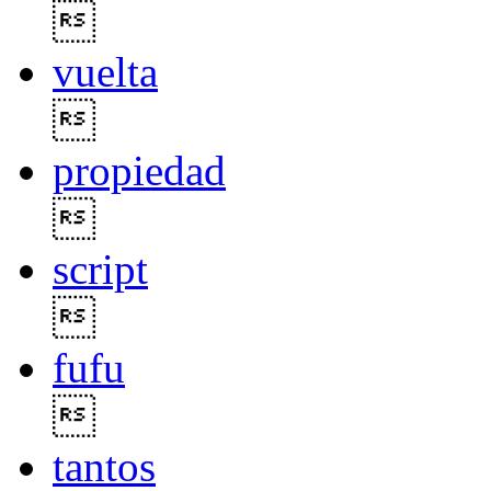

vuelta

propiedad

script

fufu

tantos