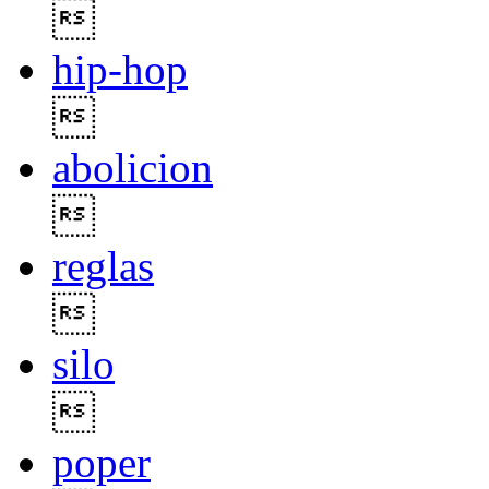

hip-hop

abolicion

reglas

silo

poper