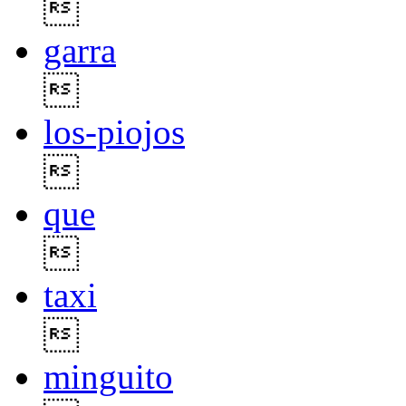

garra

los-piojos

que

taxi

minguito