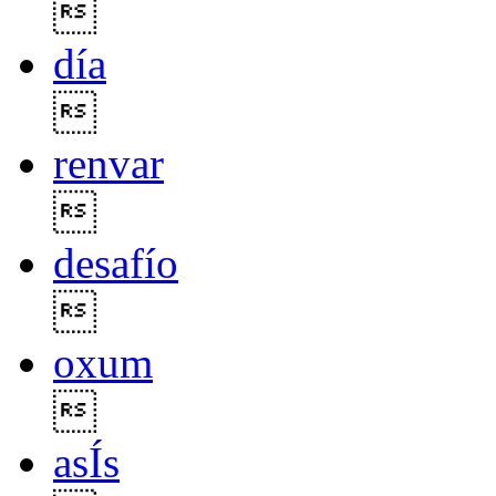

día

renvar

desafío

oxum

asÍs