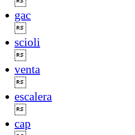

gac

scioli

venta

escalera

cap