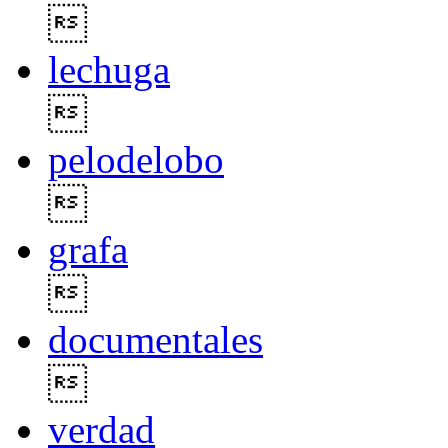

lechuga

pelodelobo

grafa

documentales

verdad