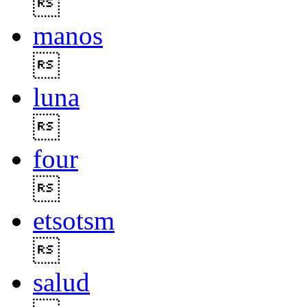

manos

luna

four

etsotsm

salud