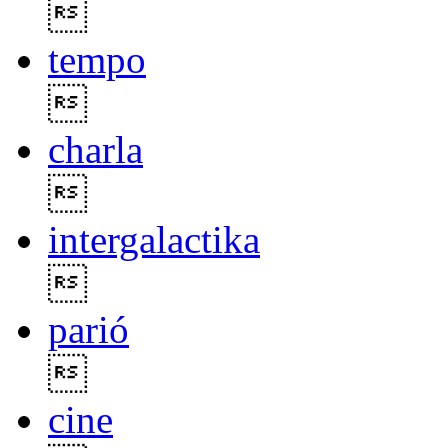

tempo

charla

intergalactika

parió

cine