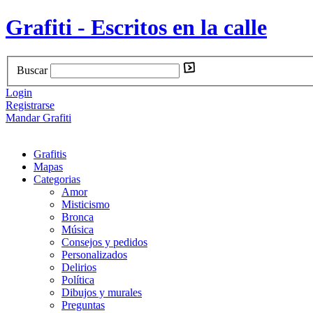
Grafiti - Escritos en la calle
Buscar
Login
Registrarse
Mandar Grafiti
Grafitis
Mapas
Categorias
Amor
Misticismo
Bronca
Música
Consejos y pedidos
Personalizados
Delirios
Política
Dibujos y murales
Preguntas