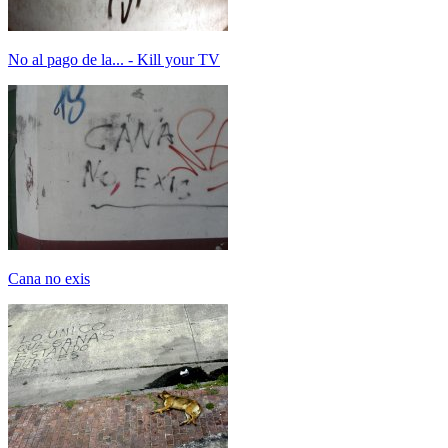
No al pago de la... - Kill your TV
Cana no exis