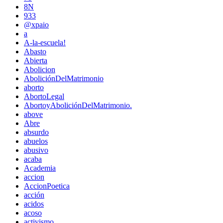
8N
933
@xpaio
a
A-la-escuela!
Abasto
Abierta
Abolicion
AboliciónDelMatrimonio
aborto
AbortoLegal
AbortoyAboliciónDelMatrimonio.
above
Abre
absurdo
abuelos
abusivo
acaba
Academia
accion
AccionPoetica
acción
acidos
acoso
activismo