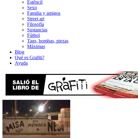
Esténcil
Sexo
Familia y amigos
Street art
Filosofía
Sustancias
Fútbol
Tags, bombas, piezas
Máximas
Blog
Qué es Grafiti?
Ayuda