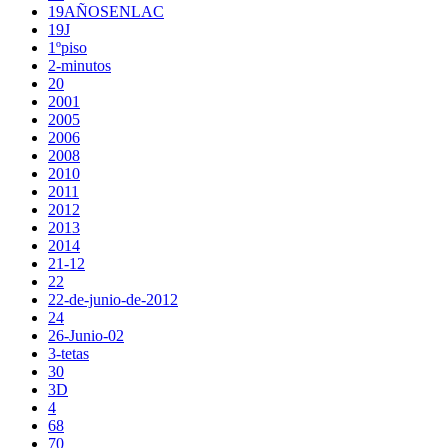
19AÑOSENLAC
19J
1ºpiso
2-minutos
20
2001
2005
2006
2008
2010
2011
2012
2013
2014
21-12
22
22-de-junio-de-2012
24
26-Junio-02
3-tetas
30
3D
4
68
70