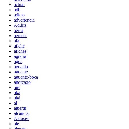
actuar
adb
adicto
advertencia
Adúriz
aerea
aerosol
afa
afiche
afiches
agraria
agua
aguanta
aguante
aguante-boca
ahorcado
aire
aka
akà
al
alberdi
alcancia
Aldosivi
ale
alegres