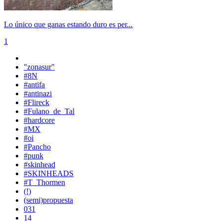
Lo único que ganas estando duro es per...
1
"zonasur"
#8N
#antifa
#antinazi
#Flireck
#Fulano_de_Tal
#hardcore
#MX
#oi
#Pancho
#punk
#skinhead
#SKINHEADS
#T_Thormen
(!)
(semi)propuesta
031
14