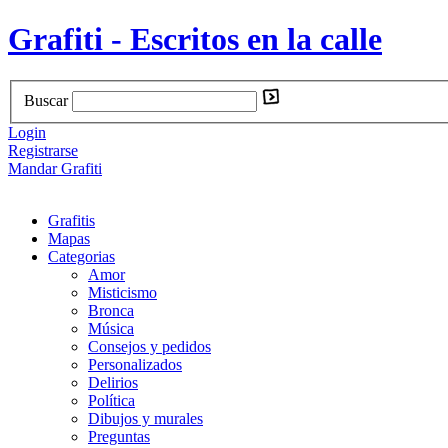
Grafiti - Escritos en la calle
Buscar
Login
Registrarse
Mandar Grafiti
Grafitis
Mapas
Categorias
Amor
Misticismo
Bronca
Música
Consejos y pedidos
Personalizados
Delirios
Política
Dibujos y murales
Preguntas