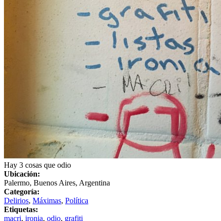
Hay 3 cosas que odio
Ubicación:
Palermo, Buenos Aires, Argentina
Categoría:
Delirios
,
Máximas
,
Política
Etiquetas:
macri
,
ironia
,
odio
,
grafiti