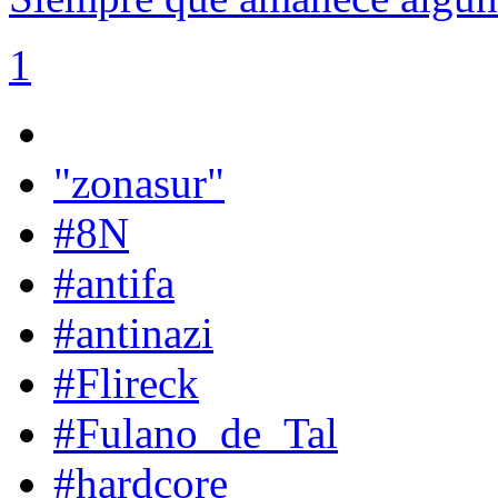
1
"zonasur"
#8N
#antifa
#antinazi
#Flireck
#Fulano_de_Tal
#hardcore