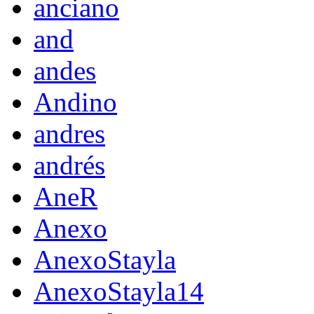
anciano
and
andes
Andino
andres
andrés
AneR
Anexo
AnexoStayla
AnexoStayla14