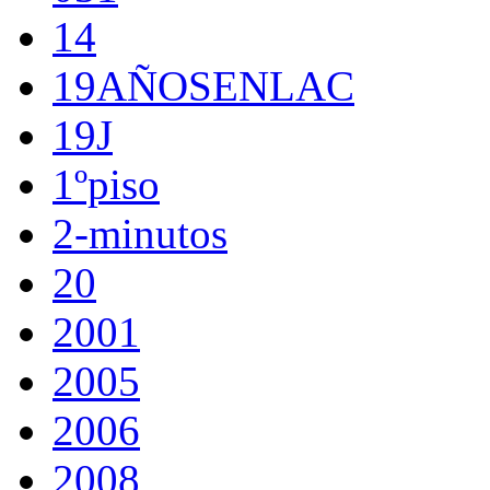
14
19AÑOSENLAC
19J
1ºpiso
2-minutos
20
2001
2005
2006
2008