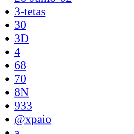
3-tetas
30
3D
4
68
70
8N
933
@xpaio
a