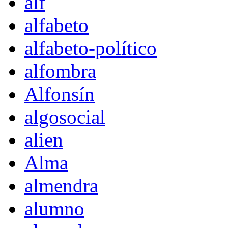
alf
alfabeto
alfabeto-político
alfombra
Alfonsín
algosocial
alien
Alma
almendra
alumno