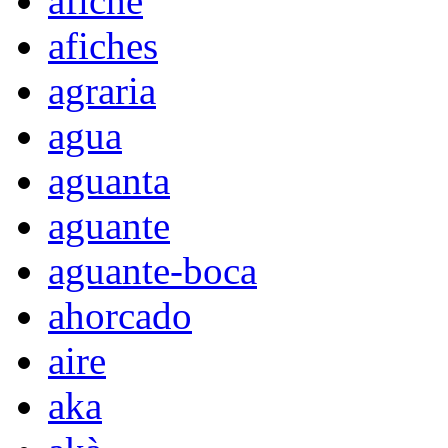
afiche
afiches
agraria
agua
aguanta
aguante
aguante-boca
ahorcado
aire
aka