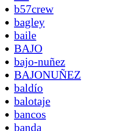
b57crew
bagley
baile
BAJO
bajo-nuñez
BAJONUÑEZ
baldío
balotaje
bancos
banda