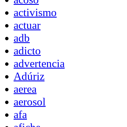
activismo
actuar
adb
adicto
advertencia
Adúriz
aerea
aerosol
afa