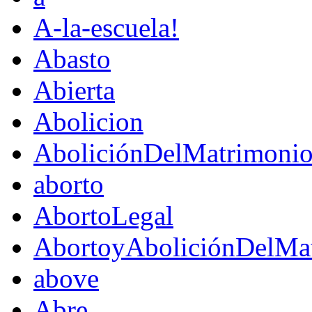
A-la-escuela!
Abasto
Abierta
Abolicion
AboliciónDelMatrimoni
aborto
AbortoLegal
AbortoyAboliciónDelMat
above
Abre