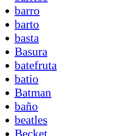
barro
barto
basta
Basura
batefruta
batio
Batman
baño
beatles
Becket