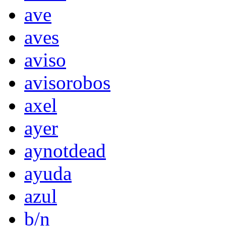
ave
aves
aviso
avisorobos
axel
ayer
aynotdead
ayuda
azul
b/n