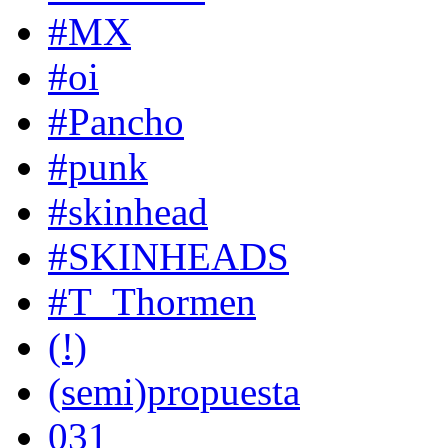
#MX
#oi
#Pancho
#punk
#skinhead
#SKINHEADS
#T_Thormen
(!)
(semi)propuesta
031