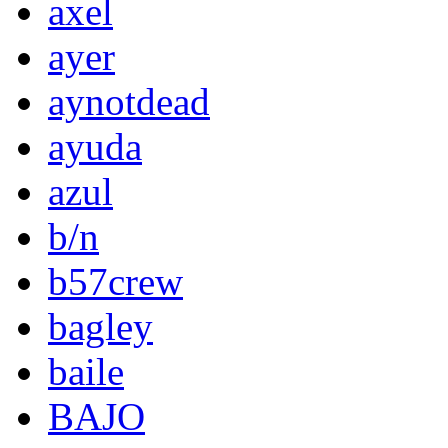
axel
ayer
aynotdead
ayuda
azul
b/n
b57crew
bagley
baile
BAJO