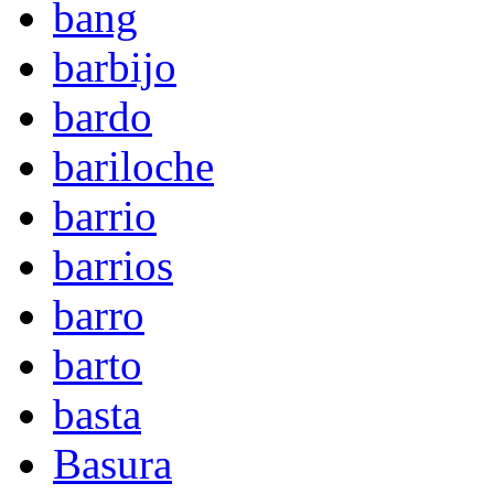
bang
barbijo
bardo
bariloche
barrio
barrios
barro
barto
basta
Basura