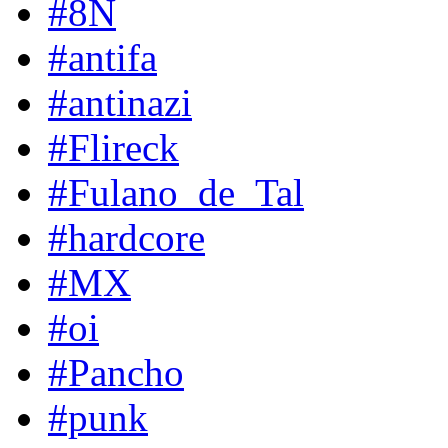
#8N
#antifa
#antinazi
#Flireck
#Fulano_de_Tal
#hardcore
#MX
#oi
#Pancho
#punk