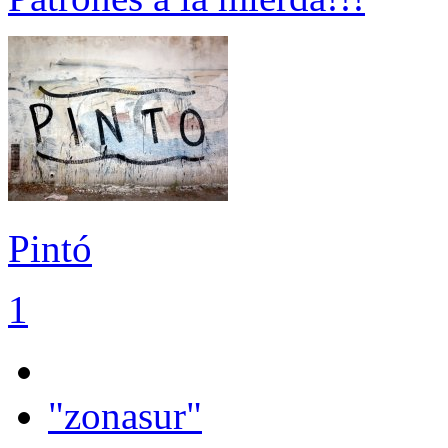
Pintó
1
"zonasur"