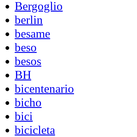
Bergoglio
berlin
besame
beso
besos
BH
bicentenario
bicho
bici
bicicleta