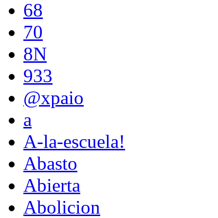
68
70
8N
933
@xpaio
a
A-la-escuela!
Abasto
Abierta
Abolicion