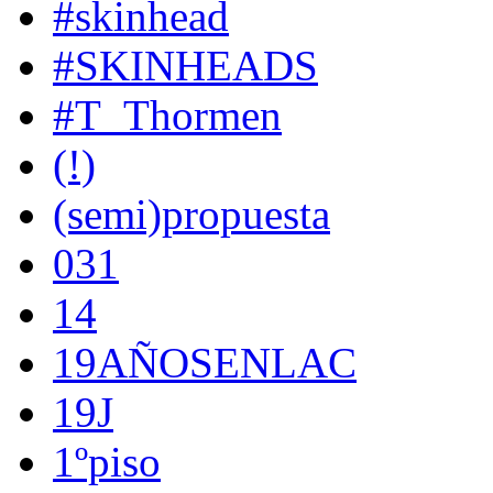
#skinhead
#SKINHEADS
#T_Thormen
(!)
(semi)propuesta
031
14
19AÑOSENLAC
19J
1ºpiso