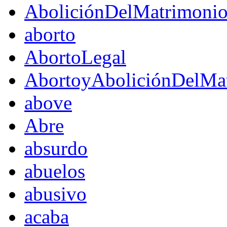
AboliciónDelMatrimoni
aborto
AbortoLegal
AbortoyAboliciónDelMat
above
Abre
absurdo
abuelos
abusivo
acaba