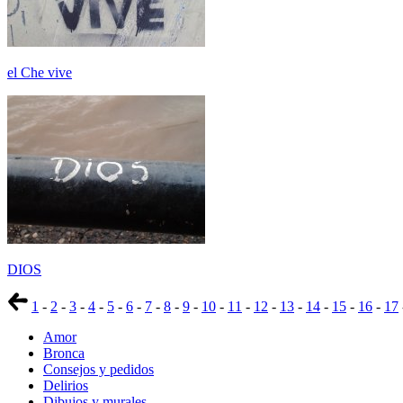
el Che vive
DIOS
1
-
2
-
3
-
4
-
5
-
6
-
7
-
8
-
9
-
10
-
11
-
12
-
13
-
14
-
15
-
16
-
17
Amor
Bronca
Consejos y pedidos
Delirios
Dibujos y murales