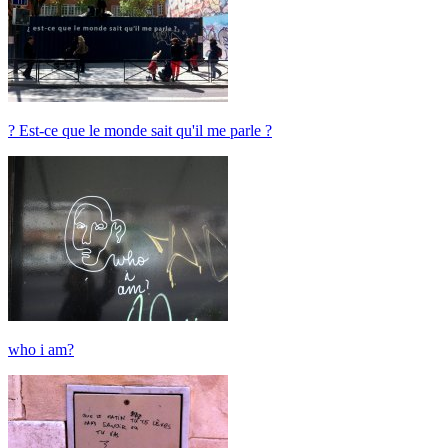
? Est-ce que le monde sait qu'il me parle ?
who i am?