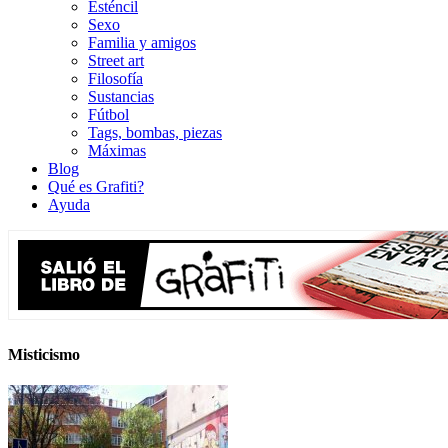
Esténcil
Sexo
Familia y amigos
Street art
Filosofía
Sustancias
Fútbol
Tags, bombas, piezas
Máximas
Blog
Qué es Grafiti?
Ayuda
Misticismo