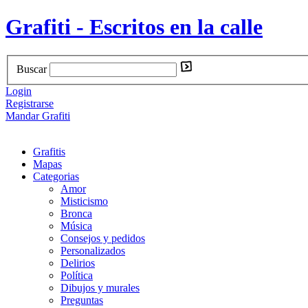
Grafiti - Escritos en la calle
Buscar
Login
Registrarse
Mandar Grafiti
Grafitis
Mapas
Categorias
Amor
Misticismo
Bronca
Música
Consejos y pedidos
Personalizados
Delirios
Política
Dibujos y murales
Preguntas