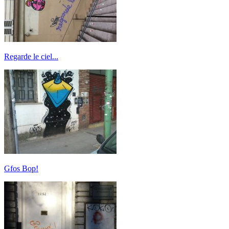
Regarde le ciel...
Gfos Bop!