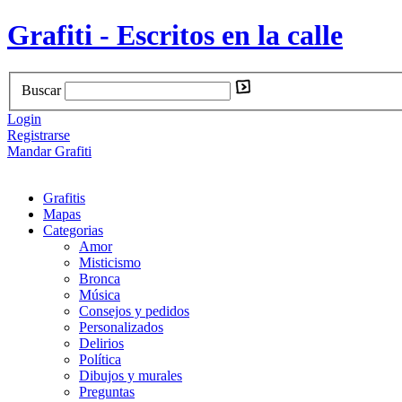
Grafiti - Escritos en la calle
Buscar
Login
Registrarse
Mandar Grafiti
Grafitis
Mapas
Categorias
Amor
Misticismo
Bronca
Música
Consejos y pedidos
Personalizados
Delirios
Política
Dibujos y murales
Preguntas