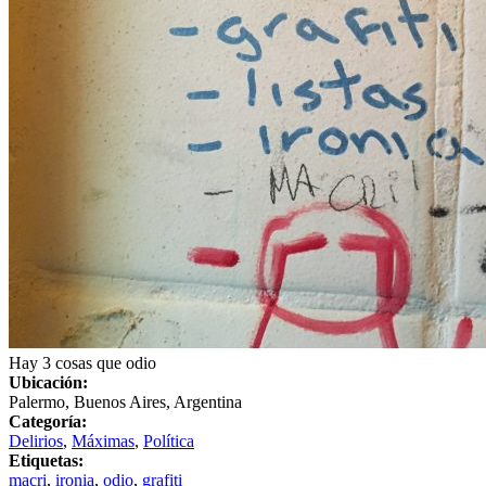
Hay 3 cosas que odio
Ubicación:
Palermo, Buenos Aires, Argentina
Categoría:
Delirios
,
Máximas
,
Política
Etiquetas:
macri
,
ironia
,
odio
,
grafiti