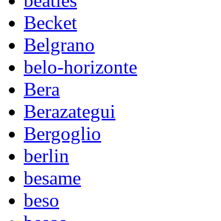
beatles
Becket
Belgrano
belo-horizonte
Bera
Berazategui
Bergoglio
berlin
besame
beso