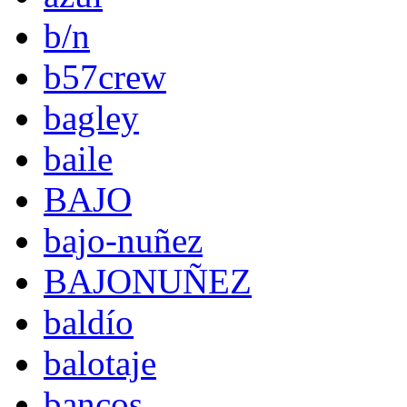
b/n
b57crew
bagley
baile
BAJO
bajo-nuñez
BAJONUÑEZ
baldío
balotaje
bancos