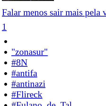
Falar menos sair mais pela 
1
"zonasur"
#8N
#antifa
#antinazi
#Flireck
#Fulano_de_Tal