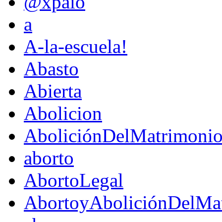
@xpaio
a
A-la-escuela!
Abasto
Abierta
Abolicion
AboliciónDelMatrimoni
aborto
AbortoLegal
AbortoyAboliciónDelMat