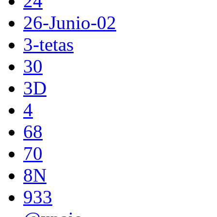
24
26-Junio-02
3-tetas
30
3D
4
68
70
8N
933