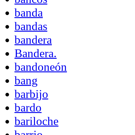
banda
bandas
bandera
Bandera.
bandoneón
bang
barbijo
bardo
bariloche
barrio