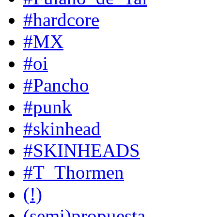
#hardcore
#MX
#oi
#Pancho
#punk
#skinhead
#SKINHEADS
#T_Thormen
(!)
(semi)propuesta