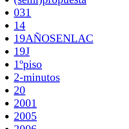
031
14
19AÑOSENLAC
19J
1ºpiso
2-minutos
20
2001
2005
2006