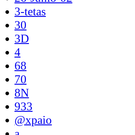
3-tetas
30
3D
4
68
70
8N
933
@xpaio
a