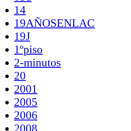
14
19AÑOSENLAC
19J
1ºpiso
2-minutos
20
2001
2005
2006
2008