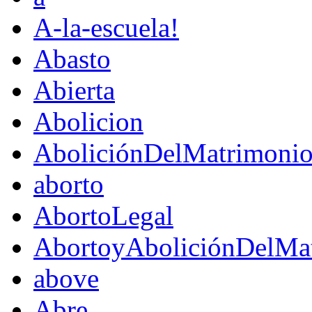
A-la-escuela!
Abasto
Abierta
Abolicion
AboliciónDelMatrimoni
aborto
AbortoLegal
AbortoyAboliciónDelMat
above
Abre