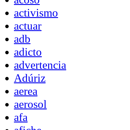
activismo
actuar
adb
adicto
advertencia
Adúriz
aerea
aerosol
afa