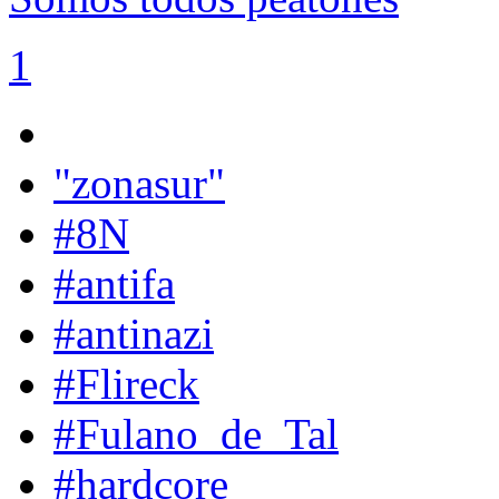
1
"zonasur"
#8N
#antifa
#antinazi
#Flireck
#Fulano_de_Tal
#hardcore