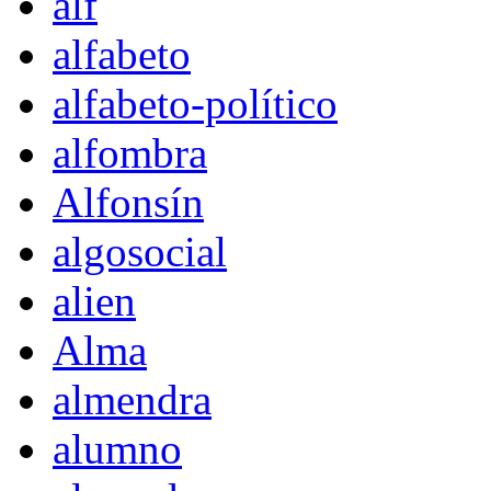
alf
alfabeto
alfabeto-político
alfombra
Alfonsín
algosocial
alien
Alma
almendra
alumno