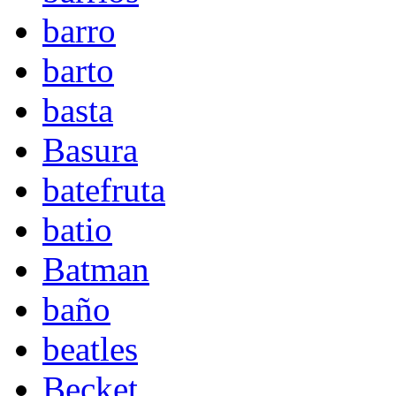
barro
barto
basta
Basura
batefruta
batio
Batman
baño
beatles
Becket