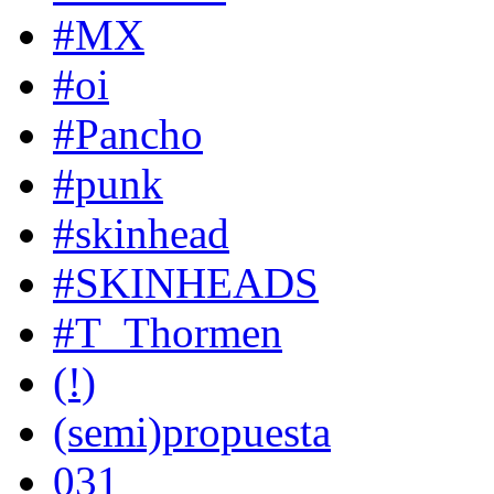
#MX
#oi
#Pancho
#punk
#skinhead
#SKINHEADS
#T_Thormen
(!)
(semi)propuesta
031