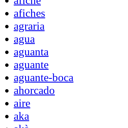
afiche
afiches
agraria
agua
aguanta
aguante
aguante-boca
ahorcado
aire
aka