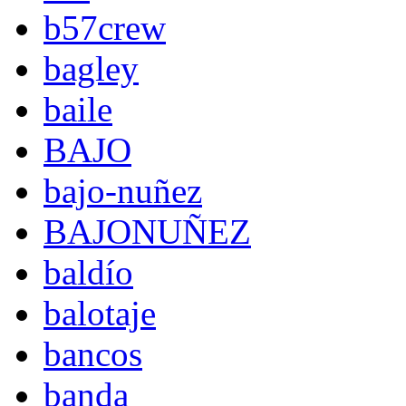
b57crew
bagley
baile
BAJO
bajo-nuñez
BAJONUÑEZ
baldío
balotaje
bancos
banda