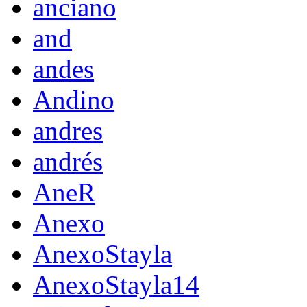
anciano
and
andes
Andino
andres
andrés
AneR
Anexo
AnexoStayla
AnexoStayla14