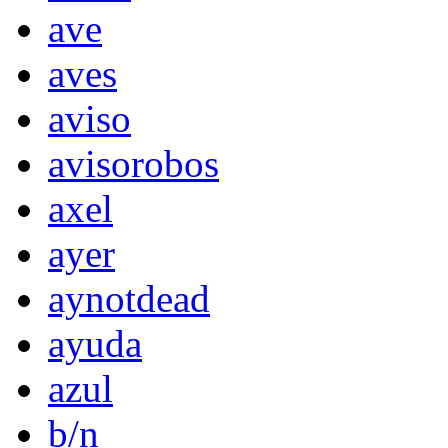
ave
aves
aviso
avisorobos
axel
ayer
aynotdead
ayuda
azul
b/n