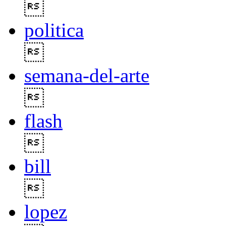

politica

semana-del-arte

flash

bill

lopez