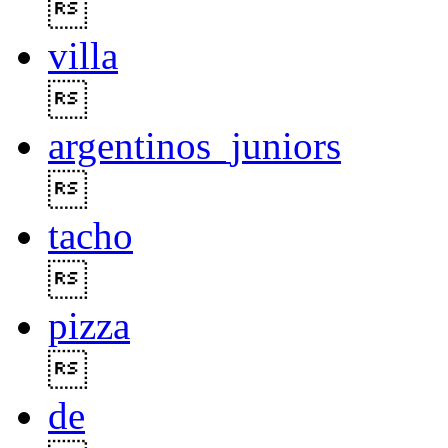

villa

argentinos_juniors

tacho

pizza

de