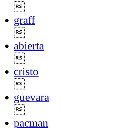

graff

abierta

cristo

guevara

pacman