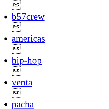

b57crew

americas

hip-hop

venta

pacha