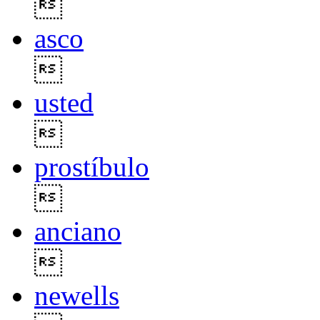

asco

usted

prostíbulo

anciano

newells