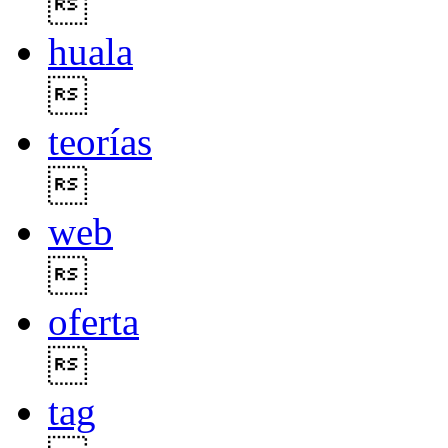

huala

teorías

web

oferta

tag