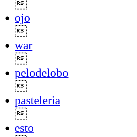

ojo

war

pelodelobo

pasteleria

esto