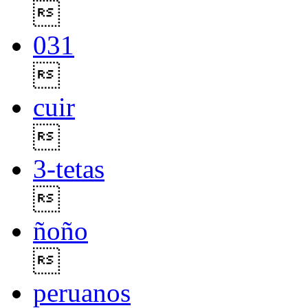

031

cuir

3-tetas

ñoño

peruanos