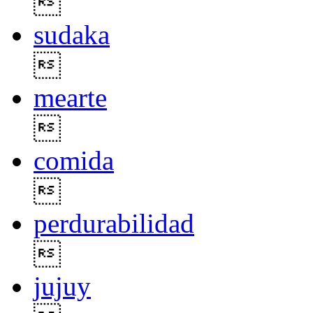

sudaka

mearte

comida

perdurabilidad

jujuy