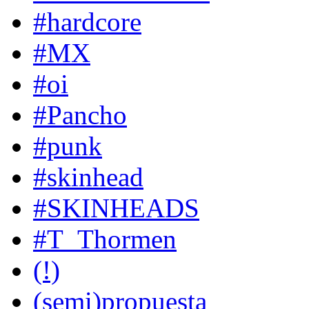
#hardcore
#MX
#oi
#Pancho
#punk
#skinhead
#SKINHEADS
#T_Thormen
(!)
(semi)propuesta