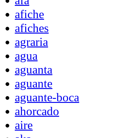
afa
afiche
afiches
agraria
agua
aguanta
aguante
aguante-boca
ahorcado
aire