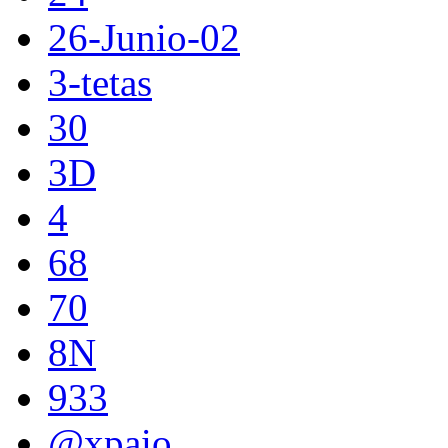
26-Junio-02
3-tetas
30
3D
4
68
70
8N
933
@xpaio