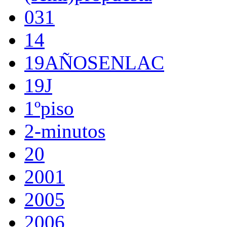
031
14
19AÑOSENLAC
19J
1ºpiso
2-minutos
20
2001
2005
2006