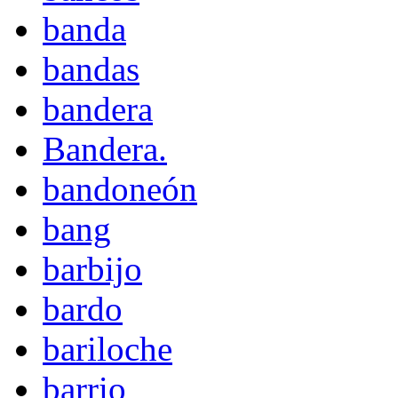
banda
bandas
bandera
Bandera.
bandoneón
bang
barbijo
bardo
bariloche
barrio