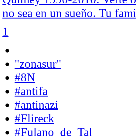
no sea en un sueño. Tu fam
1
"zonasur"
#8N
#antifa
#antinazi
#Flireck
#Fulano_de_Tal