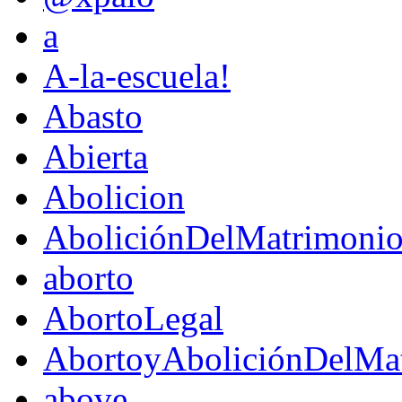
a
A-la-escuela!
Abasto
Abierta
Abolicion
AboliciónDelMatrimoni
aborto
AbortoLegal
AbortoyAboliciónDelMat
above