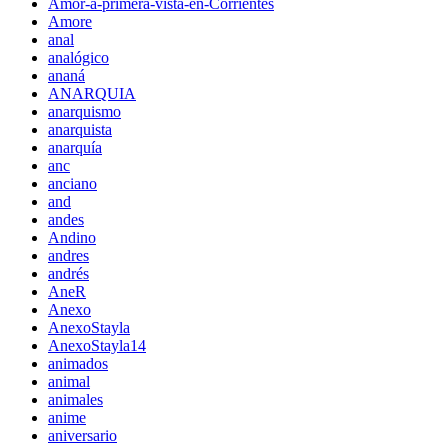
Amor-a-primera-vista-en-Corrientes
Amore
anal
analógico
ananá
ANARQUIA
anarquismo
anarquista
anarquía
anc
anciano
and
andes
Andino
andres
andrés
AneR
Anexo
AnexoStayla
AnexoStayla14
animados
animal
animales
anime
aniversario