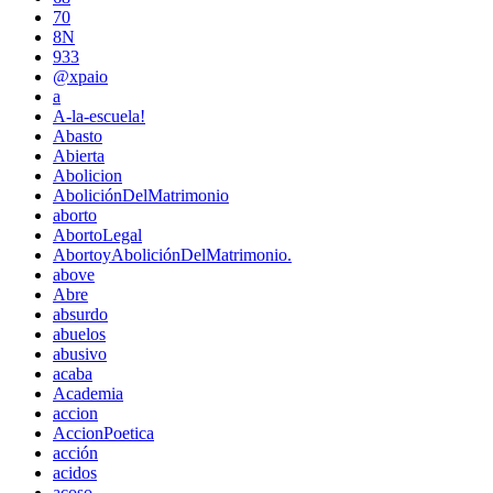
70
8N
933
@xpaio
a
A-la-escuela!
Abasto
Abierta
Abolicion
AboliciónDelMatrimonio
aborto
AbortoLegal
AbortoyAboliciónDelMatrimonio.
above
Abre
absurdo
abuelos
abusivo
acaba
Academia
accion
AccionPoetica
acción
acidos
acoso