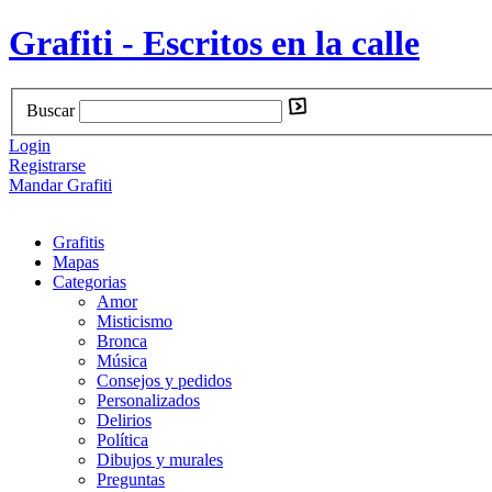
Grafiti - Escritos en la calle
Buscar
Login
Registrarse
Mandar Grafiti
Grafitis
Mapas
Categorias
Amor
Misticismo
Bronca
Música
Consejos y pedidos
Personalizados
Delirios
Política
Dibujos y murales
Preguntas