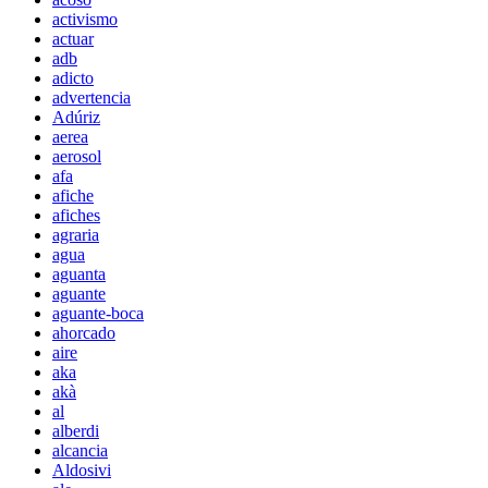
activismo
actuar
adb
adicto
advertencia
Adúriz
aerea
aerosol
afa
afiche
afiches
agraria
agua
aguanta
aguante
aguante-boca
ahorcado
aire
aka
akà
al
alberdi
alcancia
Aldosivi