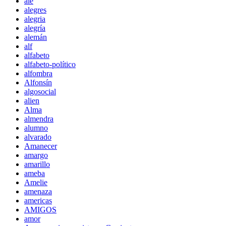
ale
alegres
alegria
alegría
alemán
alf
alfabeto
alfabeto-político
alfombra
Alfonsín
algosocial
alien
Alma
almendra
alumno
alvarado
Amanecer
amargo
amarillo
ameba
Amelie
amenaza
americas
AMIGOS
amor