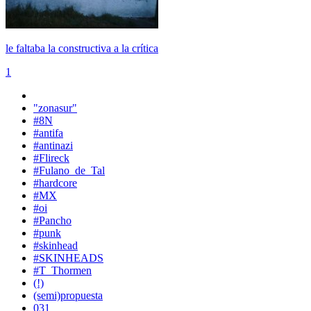
le faltaba la constructiva a la crítica
1
"zonasur"
#8N
#antifa
#antinazi
#Flireck
#Fulano_de_Tal
#hardcore
#MX
#oi
#Pancho
#punk
#skinhead
#SKINHEADS
#T_Thormen
(!)
(semi)propuesta
031