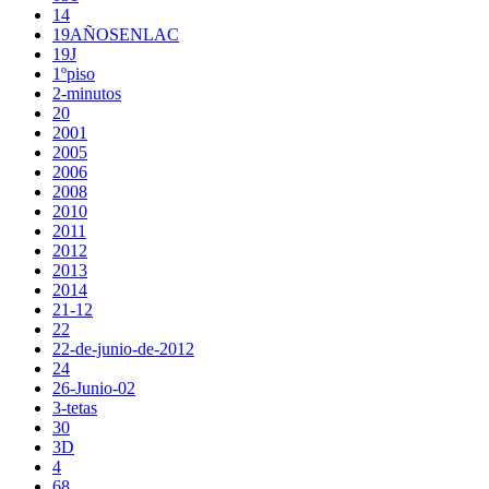
14
19AÑOSENLAC
19J
1ºpiso
2-minutos
20
2001
2005
2006
2008
2010
2011
2012
2013
2014
21-12
22
22-de-junio-de-2012
24
26-Junio-02
3-tetas
30
3D
4
68