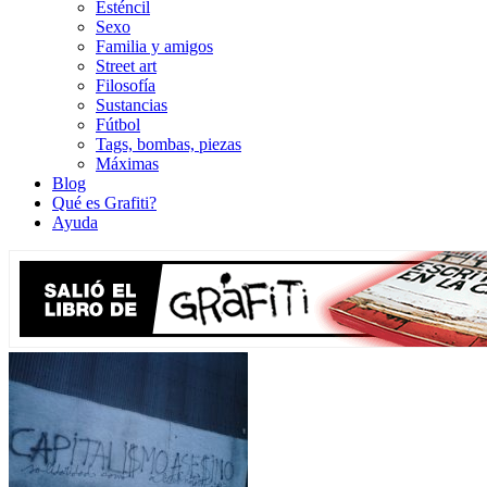
Esténcil
Sexo
Familia y amigos
Street art
Filosofía
Sustancias
Fútbol
Tags, bombas, piezas
Máximas
Blog
Qué es Grafiti?
Ayuda