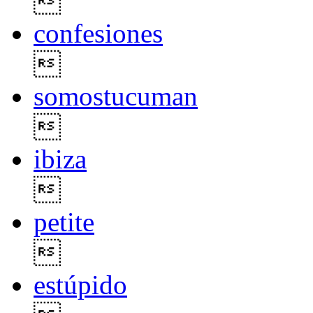

confesiones

somostucuman

ibiza

petite

estúpido