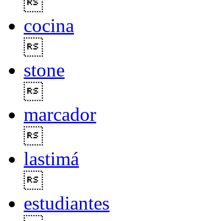

cocina

stone

marcador

lastimá

estudiantes