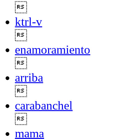

ktrl-v

enamoramiento

arriba

carabanchel

mama