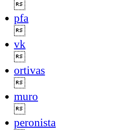

pfa

vk

ortivas

muro

peronista