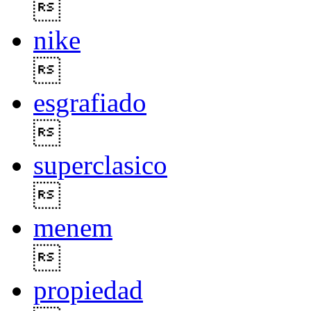

nike

esgrafiado

superclasico

menem

propiedad