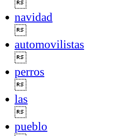

navidad

automovilistas

perros

las

pueblo