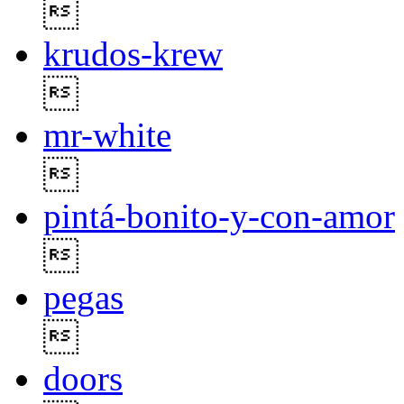

krudos-krew

mr-white

pintá-bonito-y-con-amor

pegas

doors