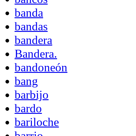
banda
bandas
bandera
Bandera.
bandoneón
bang
barbijo
bardo
bariloche
barrio