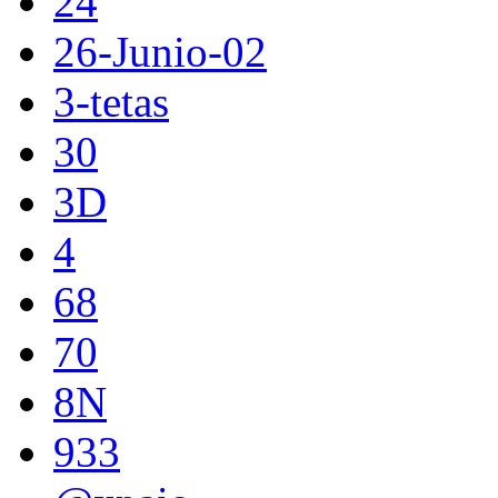
24
26-Junio-02
3-tetas
30
3D
4
68
70
8N
933