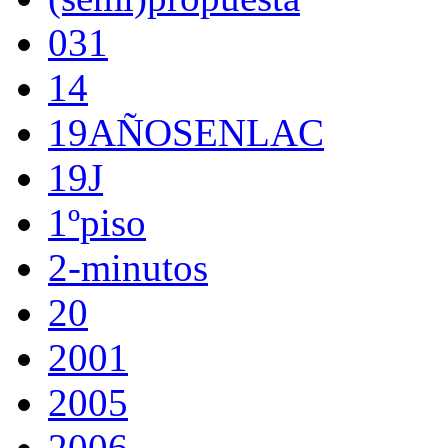
031
14
19AÑOSENLAC
19J
1ºpiso
2-minutos
20
2001
2005
2006