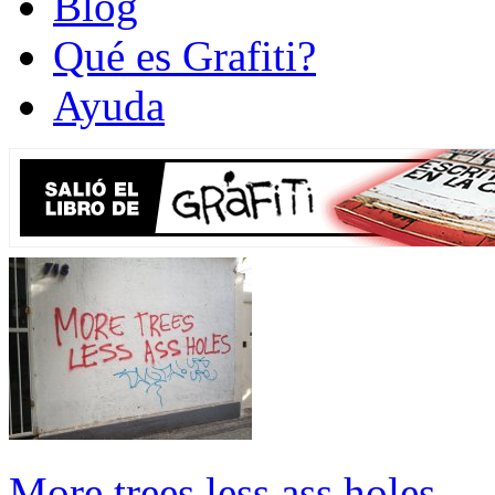
Blog
Qué es Grafiti?
Ayuda
More trees less ass holes