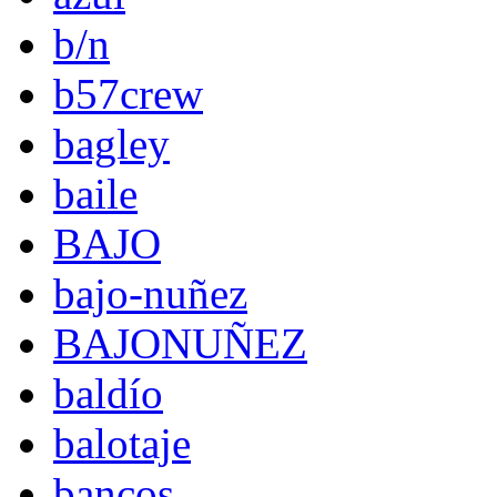
b/n
b57crew
bagley
baile
BAJO
bajo-nuñez
BAJONUÑEZ
baldío
balotaje
bancos