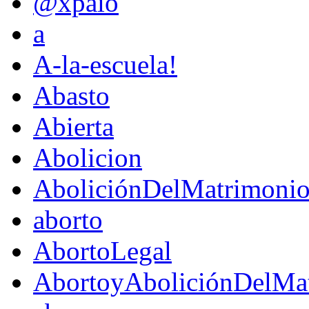
@xpaio
a
A-la-escuela!
Abasto
Abierta
Abolicion
AboliciónDelMatrimoni
aborto
AbortoLegal
AbortoyAboliciónDelMat