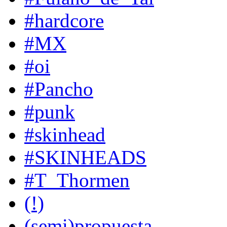
#hardcore
#MX
#oi
#Pancho
#punk
#skinhead
#SKINHEADS
#T_Thormen
(!)
(semi)propuesta