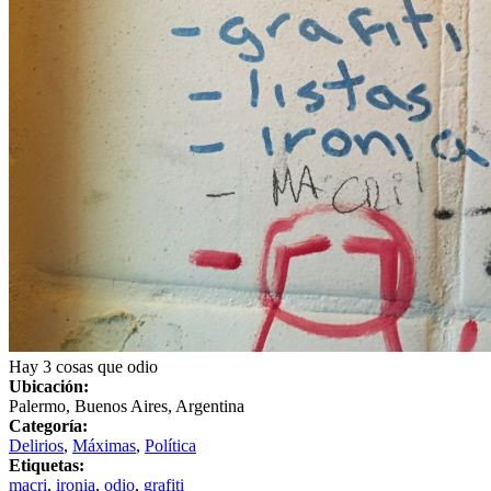
Hay 3 cosas que odio
Ubicación:
Palermo, Buenos Aires, Argentina
Categoría:
Delirios
,
Máximas
,
Política
Etiquetas:
macri
,
ironia
,
odio
,
grafiti