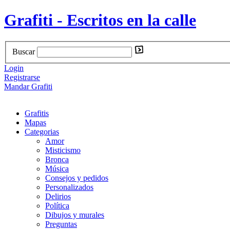
Grafiti - Escritos en la calle
Buscar
Login
Registrarse
Mandar Grafiti
Grafitis
Mapas
Categorias
Amor
Misticismo
Bronca
Música
Consejos y pedidos
Personalizados
Delirios
Política
Dibujos y murales
Preguntas