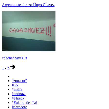
Argentina te abrazo Hugo Chavez
chachachavez!!!
1
-
2
"zonasur"
#8N
#antifa
#antinazi
#Flireck
#Fulano_de_Tal
#hardcore