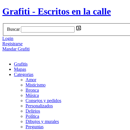
Grafiti - Escritos en la calle
Buscar
Login
Registrarse
Mandar Grafiti
Grafitis
Mapas
Categorias
Amor
Misticismo
Bronca
Música
Consejos y pedidos
Personalizados
Delirios
Política
Dibujos y murales
Preguntas