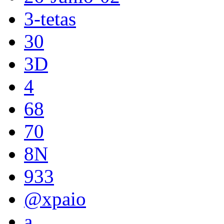
3-tetas
30
3D
4
68
70
8N
933
@xpaio
a