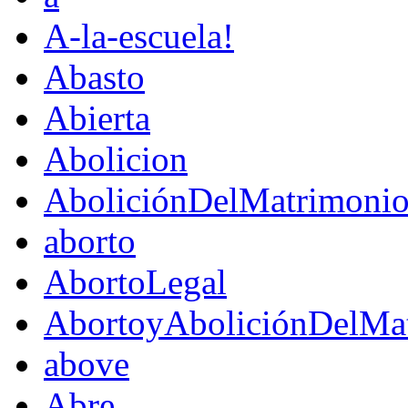
A-la-escuela!
Abasto
Abierta
Abolicion
AboliciónDelMatrimoni
aborto
AbortoLegal
AbortoyAboliciónDelMat
above
Abre