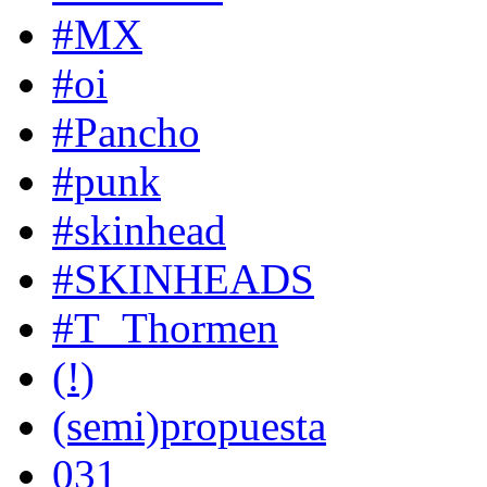
#MX
#oi
#Pancho
#punk
#skinhead
#SKINHEADS
#T_Thormen
(!)
(semi)propuesta
031