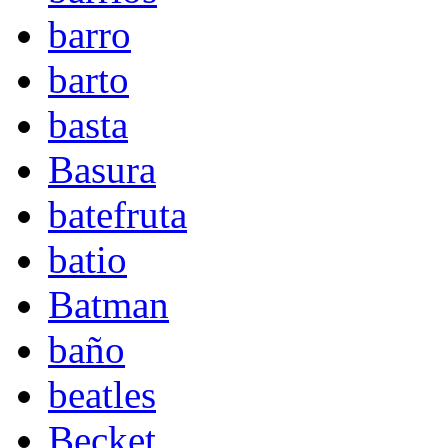
barro
barto
basta
Basura
batefruta
batio
Batman
baño
beatles
Becket