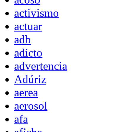
activismo
actuar
adb
adicto
advertencia
Adúriz
aerea
aerosol
afa