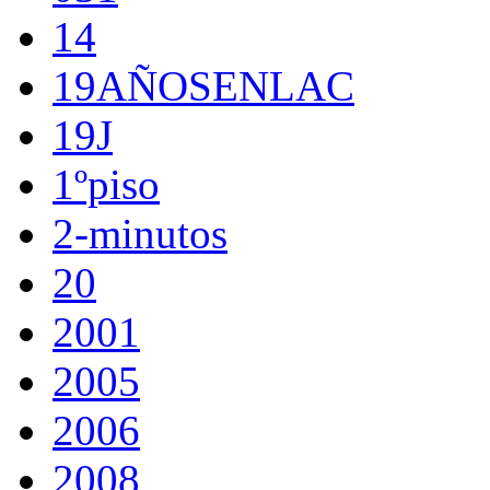
14
19AÑOSENLAC
19J
1ºpiso
2-minutos
20
2001
2005
2006
2008