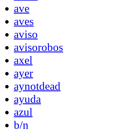
ave
aves
aviso
avisorobos
axel
ayer
aynotdead
ayuda
azul
b/n