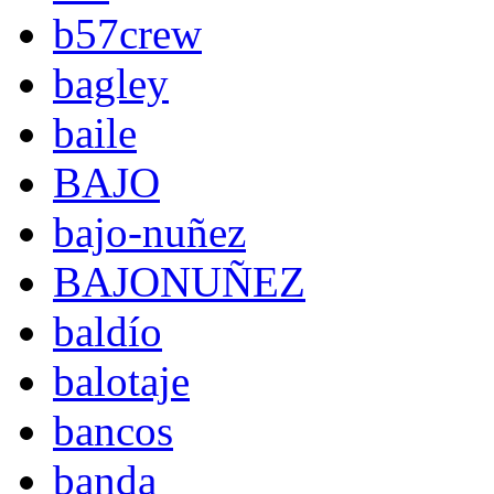
b57crew
bagley
baile
BAJO
bajo-nuñez
BAJONUÑEZ
baldío
balotaje
bancos
banda