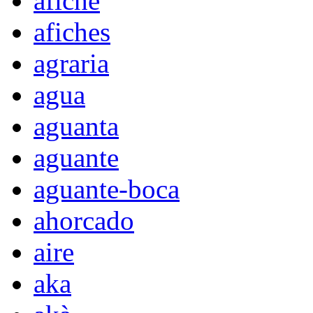
afiche
afiches
agraria
agua
aguanta
aguante
aguante-boca
ahorcado
aire
aka