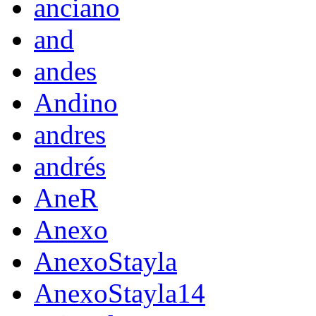
anciano
and
andes
Andino
andres
andrés
AneR
Anexo
AnexoStayla
AnexoStayla14