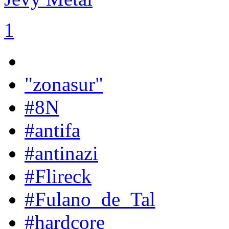
1
"zonasur"
#8N
#antifa
#antinazi
#Flireck
#Fulano_de_Tal
#hardcore