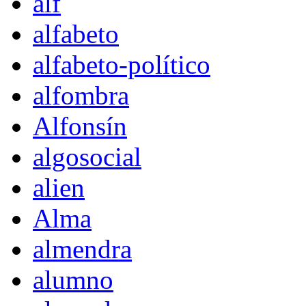
alf
alfabeto
alfabeto-político
alfombra
Alfonsín
algosocial
alien
Alma
almendra
alumno