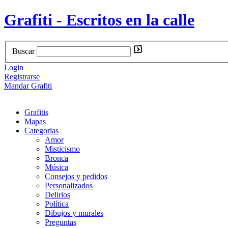
Grafiti - Escritos en la calle
Buscar
Login
Registrarse
Mandar Grafiti
Grafitis
Mapas
Categorias
Amor
Misticismo
Bronca
Música
Consejos y pedidos
Personalizados
Delirios
Política
Dibujos y murales
Preguntas