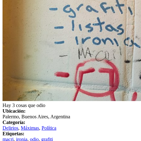
Hay 3 cosas que odio
Ubicación:
Palermo, Buenos Aires, Argentina
Categoría:
Delirios
,
Máximas
,
Política
Etiquetas:
macri
,
ironia
,
odio
,
grafiti