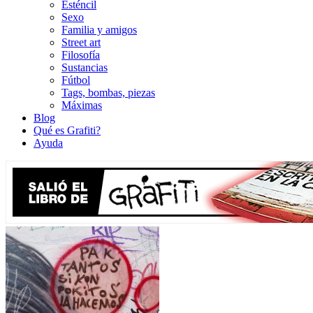
Esténcil
Sexo
Familia y amigos
Street art
Filosofía
Sustancias
Fútbol
Tags, bombas, piezas
Máximas
Blog
Qué es Grafiti?
Ayuda