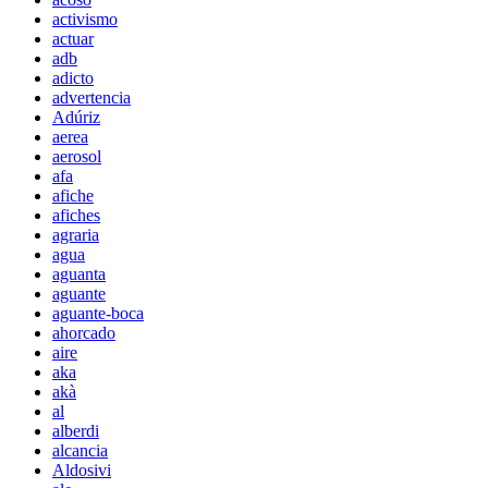
activismo
actuar
adb
adicto
advertencia
Adúriz
aerea
aerosol
afa
afiche
afiches
agraria
agua
aguanta
aguante
aguante-boca
ahorcado
aire
aka
akà
al
alberdi
alcancia
Aldosivi