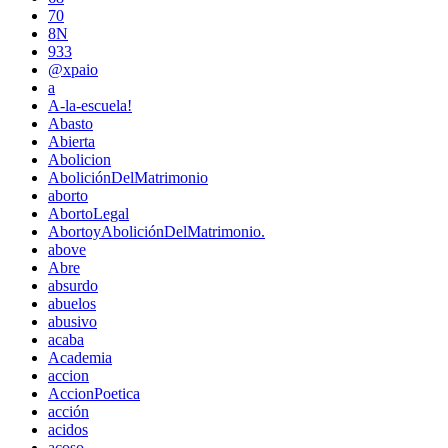
70
8N
933
@xpaio
a
A-la-escuela!
Abasto
Abierta
Abolicion
AboliciónDelMatrimonio
aborto
AbortoLegal
AbortoyAboliciónDelMatrimonio.
above
Abre
absurdo
abuelos
abusivo
acaba
Academia
accion
AccionPoetica
acción
acidos
acoso