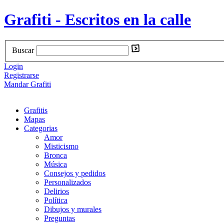
Grafiti - Escritos en la calle
Buscar
Login
Registrarse
Mandar Grafiti
Grafitis
Mapas
Categorias
Amor
Misticismo
Bronca
Música
Consejos y pedidos
Personalizados
Delirios
Política
Dibujos y murales
Preguntas