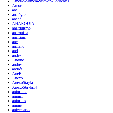
Amor-a-primera-vista-en-Corrientes
Amore
anal
analógico
ananá
ANARQUIA
anarquismo
anarquista
anarquía
anc
anciano
and
andes
Andino
andres
andrés
AneR
Anexo
AnexoStayla
AnexoStayla14
animados
animal
animales
anime
aniversario