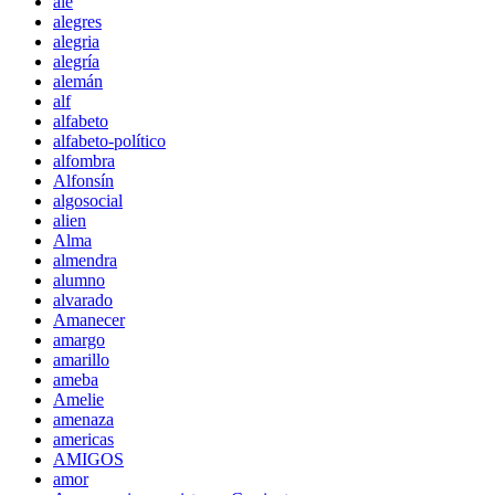
ale
alegres
alegria
alegría
alemán
alf
alfabeto
alfabeto-político
alfombra
Alfonsín
algosocial
alien
Alma
almendra
alumno
alvarado
Amanecer
amargo
amarillo
ameba
Amelie
amenaza
americas
AMIGOS
amor