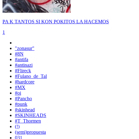
PA K TANTOS SI KON POKITOS LA HACEMOS
1
"zonasur"
#8N
#antifa
#antinazi
#Flireck
#Fulano_de_Tal
#hardcore
#MX
#oi
#Pancho
#punk
#skinhead
#SKINHEADS
#T_Thormen
(!)
(semi)propuesta
031