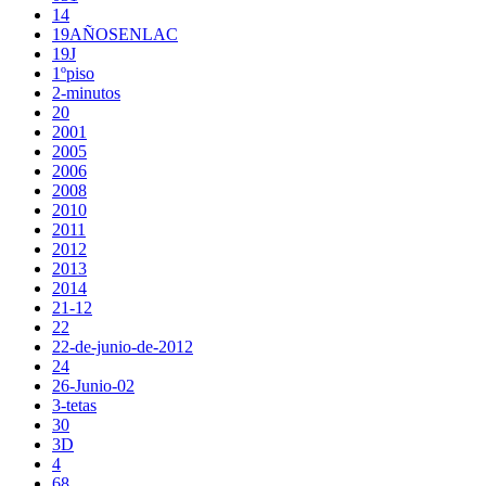
14
19AÑOSENLAC
19J
1ºpiso
2-minutos
20
2001
2005
2006
2008
2010
2011
2012
2013
2014
21-12
22
22-de-junio-de-2012
24
26-Junio-02
3-tetas
30
3D
4
68