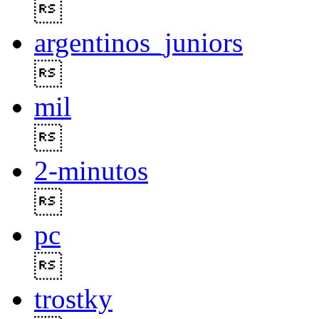

argentinos_juniors

mil

2-minutos

pc

trostky