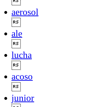

aerosol

ale

lucha

acoso

junior