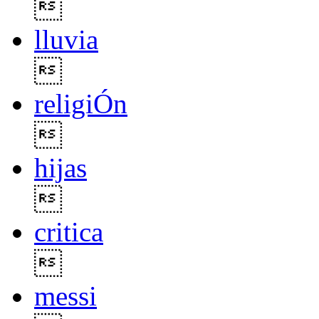

lluvia

religiÓn

hijas

critica

messi