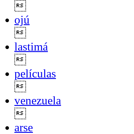

ojú

lastimá

películas

venezuela

arse