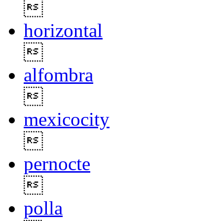

horizontal

alfombra

mexicocity

pernocte

polla