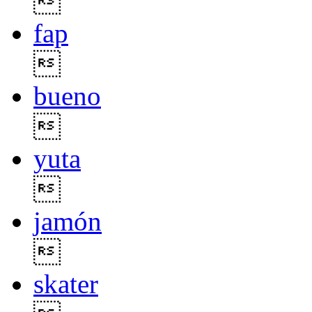

fap

bueno

yuta

jamón

skater