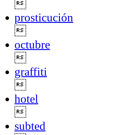

prosticución

octubre

graffiti

hotel

subted