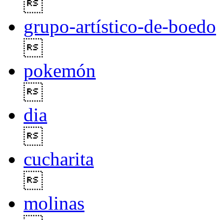

grupo-artístico-de-boedo

pokemón

dia

cucharita

molinas