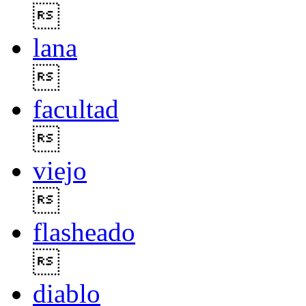

lana

facultad

viejo

flasheado

diablo