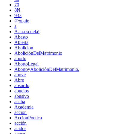
70
8N
933
@xpaio
a
A-la-escuela!
Abasto
Abierta
Abolicion
AboliciónDelMatrimonio
aborto
AbortoLegal
AbortoyAboliciónDelMatrimonio.
above
Abre
absurdo
abuelos
abusivo
acaba
Academia
accion
AccionPoetica
acción
acidos
acoso