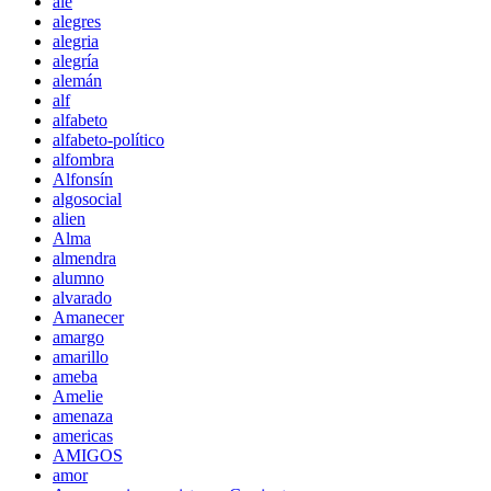
ale
alegres
alegria
alegría
alemán
alf
alfabeto
alfabeto-político
alfombra
Alfonsín
algosocial
alien
Alma
almendra
alumno
alvarado
Amanecer
amargo
amarillo
ameba
Amelie
amenaza
americas
AMIGOS
amor