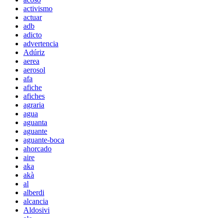
activismo
actuar
adb
adicto
advertencia
Adúriz
aerea
aerosol
afa
afiche
afiches
agraria
agua
aguanta
aguante
aguante-boca
ahorcado
aire
aka
akà
al
alberdi
alcancia
Aldosivi