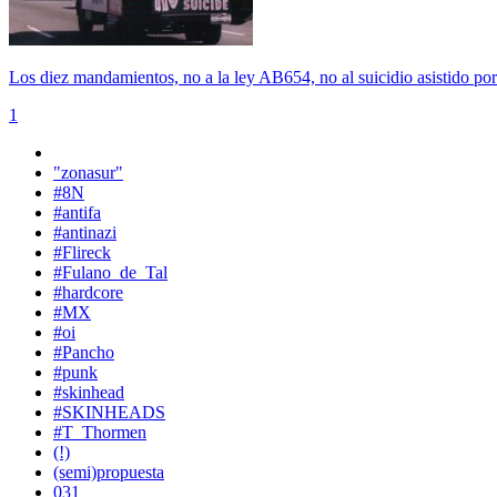
Los diez mandamientos, no a la ley AB654, no al suicidio asistido po
1
"zonasur"
#8N
#antifa
#antinazi
#Flireck
#Fulano_de_Tal
#hardcore
#MX
#oi
#Pancho
#punk
#skinhead
#SKINHEADS
#T_Thormen
(!)
(semi)propuesta
031