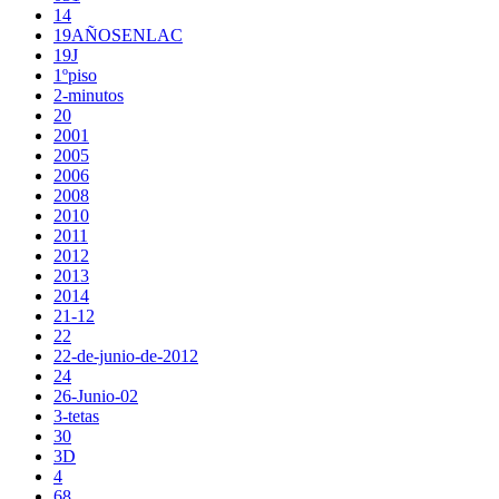
14
19AÑOSENLAC
19J
1ºpiso
2-minutos
20
2001
2005
2006
2008
2010
2011
2012
2013
2014
21-12
22
22-de-junio-de-2012
24
26-Junio-02
3-tetas
30
3D
4
68