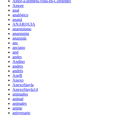
Amor-a-primera-vista-en-Corrientes
Amore
anal
analógico
ananá
ANARQUIA
anarquismo
anarquista
anarquía
anc
anciano
and
andes
Andino
andres
andrés
AneR
Anexo
AnexoStayla
AnexoStayla14
animados
animal
animales
anime
aniversario