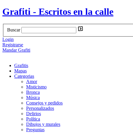
Grafiti - Escritos en la calle
Buscar
Login
Registrarse
Mandar Grafiti
Grafitis
Mapas
Categorias
Amor
Misticismo
Bronca
Música
Consejos y pedidos
Personalizados
Delirios
Política
Dibujos y murales
Preguntas