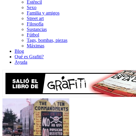
Esténcil
Sexo
Familia y amigos
Street art
Filosofía
Sustancias
Fútbol
Tags, bombas, piezas
Máximas
Blog
Qué es Grafiti?
Ayuda