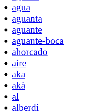
agua
aguanta
aguante
aguante-boca
ahorcado
aire
aka
akà
al
alberdi