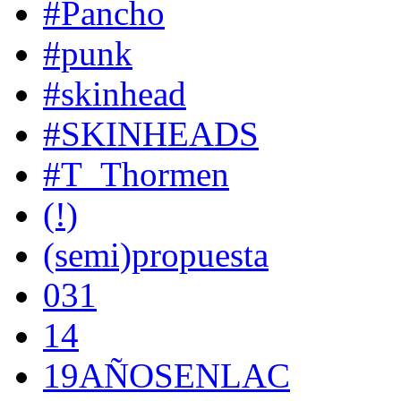
#Pancho
#punk
#skinhead
#SKINHEADS
#T_Thormen
(!)
(semi)propuesta
031
14
19AÑOSENLAC