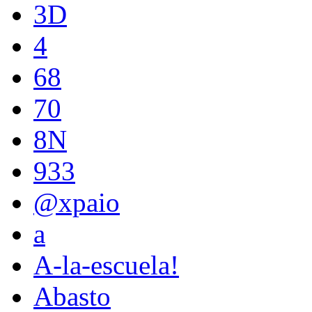
3D
4
68
70
8N
933
@xpaio
a
A-la-escuela!
Abasto