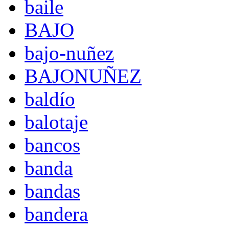
baile
BAJO
bajo-nuñez
BAJONUÑEZ
baldío
balotaje
bancos
banda
bandas
bandera