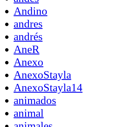
Andino
andres
andrés
AneR
Anexo
AnexoStayla
AnexoStayla14
animados
animal
animales