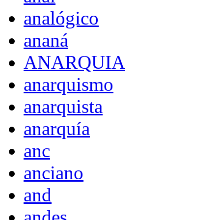
analógico
ananá
ANARQUIA
anarquismo
anarquista
anarquía
anc
anciano
and
andes