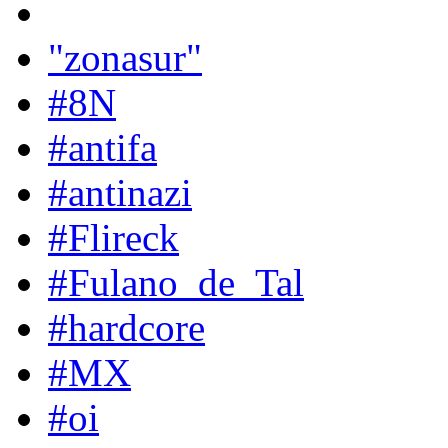
"zonasur"
#8N
#antifa
#antinazi
#Flireck
#Fulano_de_Tal
#hardcore
#MX
#oi