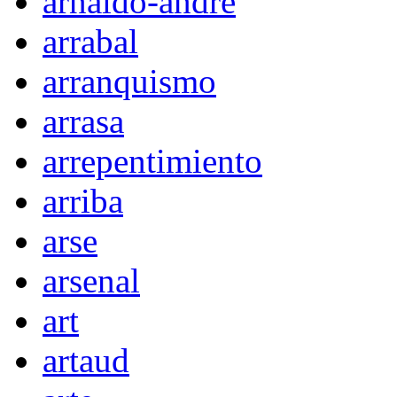
arnaldo-andré
arrabal
arranquismo
arrasa
arrepentimiento
arriba
arse
arsenal
art
artaud