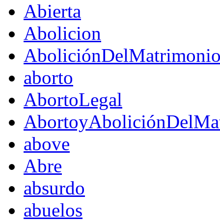
Abierta
Abolicion
AboliciónDelMatrimoni
aborto
AbortoLegal
AbortoyAboliciónDelMat
above
Abre
absurdo
abuelos