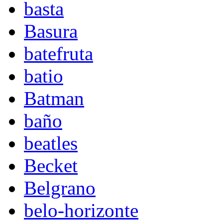
basta
Basura
batefruta
batio
Batman
baño
beatles
Becket
Belgrano
belo-horizonte