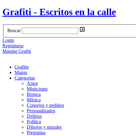
Grafiti - Escritos en la calle
Buscar
Login
Registrarse
Mandar Grafiti
Grafitis
Mapas
Categorias
Amor
Misticismo
Bronca
Música
Consejos y pedidos
Personalizados
Delirios
Política
Dibujos y murales
Preguntas