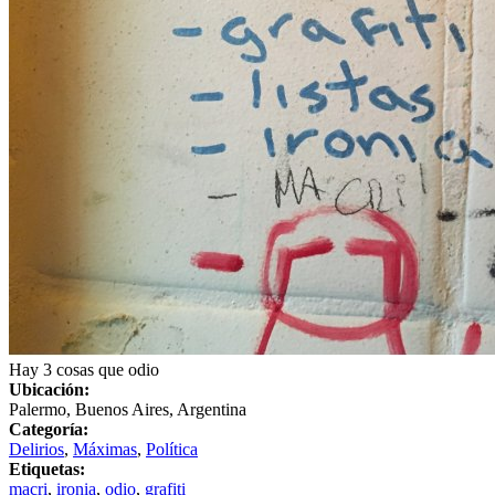
Hay 3 cosas que odio
Ubicación:
Palermo, Buenos Aires, Argentina
Categoría:
Delirios
,
Máximas
,
Política
Etiquetas:
macri
,
ironia
,
odio
,
grafiti