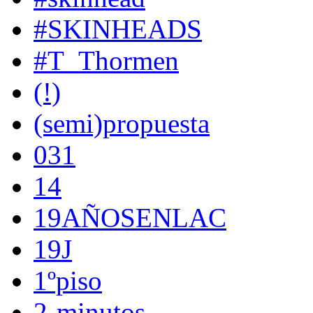
#SKINHEADS
#T_Thormen
(!)
(semi)propuesta
031
14
19AÑOSENLAC
19J
1ºpiso
2-minutos