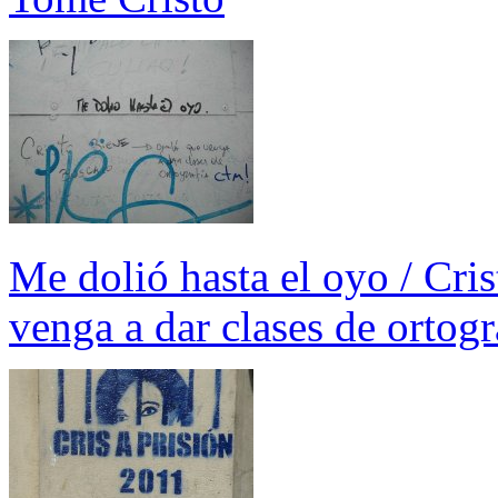
Me dolió hasta el oyo / Cris
venga a dar clases de ortogr