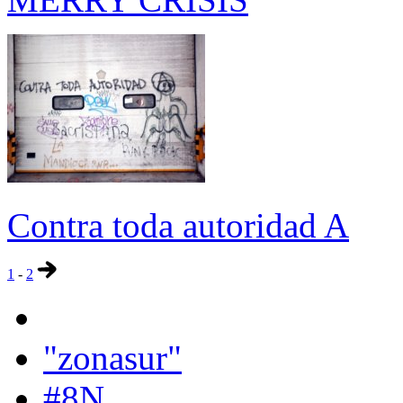
Contra toda autoridad A
1
-
2
"zonasur"
#8N