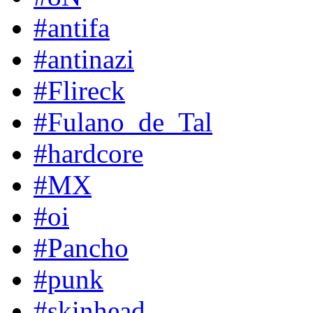
#antifa
#antinazi
#Flireck
#Fulano_de_Tal
#hardcore
#MX
#oi
#Pancho
#punk
#skinhead