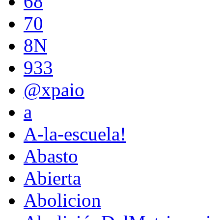
68
70
8N
933
@xpaio
a
A-la-escuela!
Abasto
Abierta
Abolicion