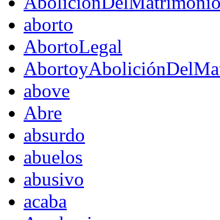
AboliciónDelMatrimoni
aborto
AbortoLegal
AbortoyAboliciónDelMat
above
Abre
absurdo
abuelos
abusivo
acaba