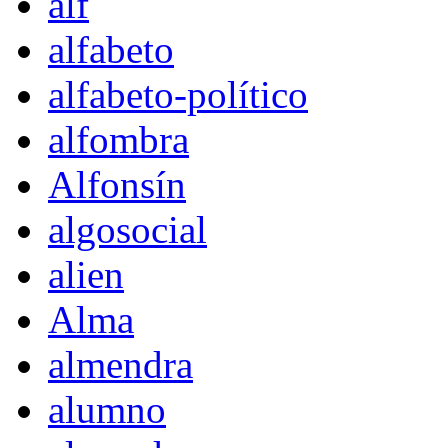
alf
alfabeto
alfabeto-político
alfombra
Alfonsín
algosocial
alien
Alma
almendra
alumno