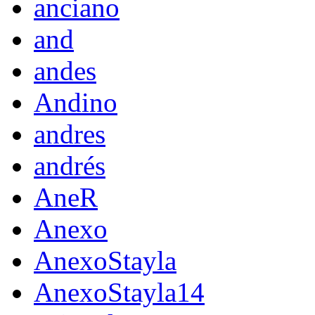
anciano
and
andes
Andino
andres
andrés
AneR
Anexo
AnexoStayla
AnexoStayla14