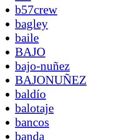
b57crew
bagley
baile
BAJO
bajo-nuñez
BAJONUÑEZ
baldío
balotaje
bancos
banda