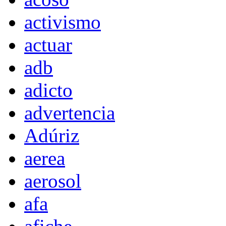
activismo
actuar
adb
adicto
advertencia
Adúriz
aerea
aerosol
afa