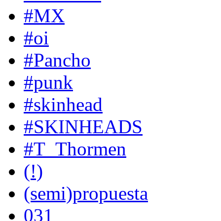
#MX
#oi
#Pancho
#punk
#skinhead
#SKINHEADS
#T_Thormen
(!)
(semi)propuesta
031