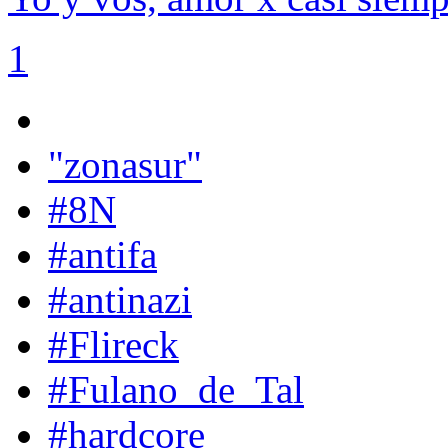
1
"zonasur"
#8N
#antifa
#antinazi
#Flireck
#Fulano_de_Tal
#hardcore