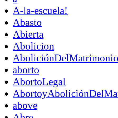
A-la-escuela!
Abasto
Abierta
Abolicion
AboliciónDelMatrimoni
aborto
AbortoLegal
AbortoyAboliciónDelMat
above
Abre