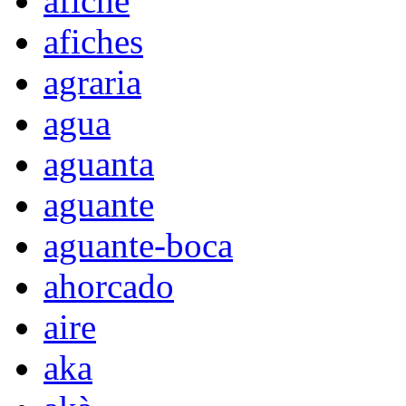
afiche
afiches
agraria
agua
aguanta
aguante
aguante-boca
ahorcado
aire
aka