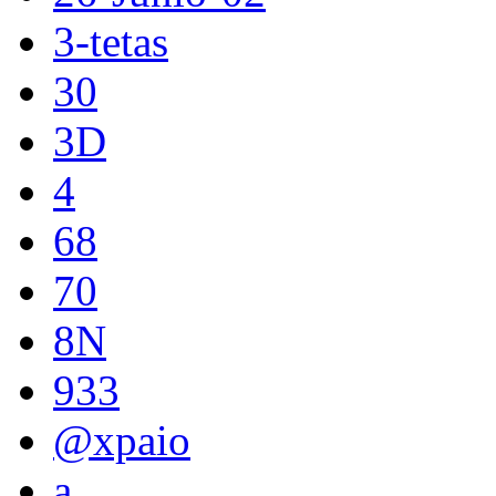
3-tetas
30
3D
4
68
70
8N
933
@xpaio
a