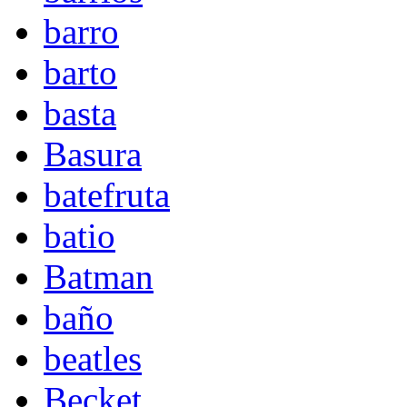
barro
barto
basta
Basura
batefruta
batio
Batman
baño
beatles
Becket