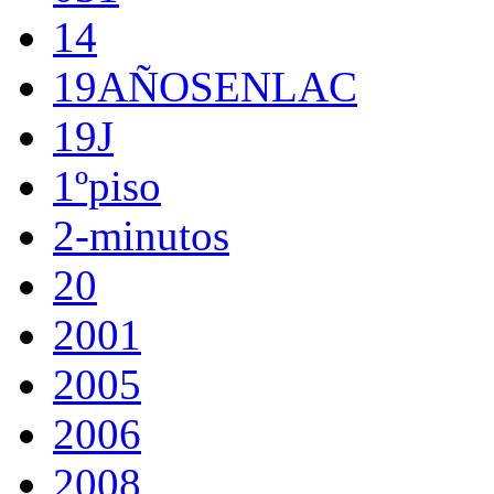
14
19AÑOSENLAC
19J
1ºpiso
2-minutos
20
2001
2005
2006
2008