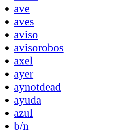
ave
aves
aviso
avisorobos
axel
ayer
aynotdead
ayuda
azul
b/n