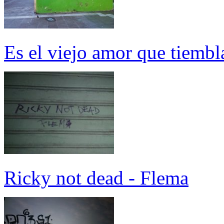
Es el viejo amor que tiemb
Ricky not dead - Flema