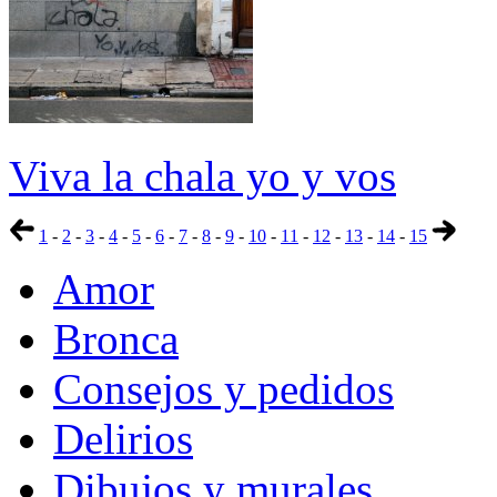
Viva la chala yo y vos
1
-
2
-
3
-
4
-
5
-
6
-
7
-
8
-
9
-
10
-
11
-
12
-
13
-
14
-
15
Amor
Bronca
Consejos y pedidos
Delirios
Dibujos y murales