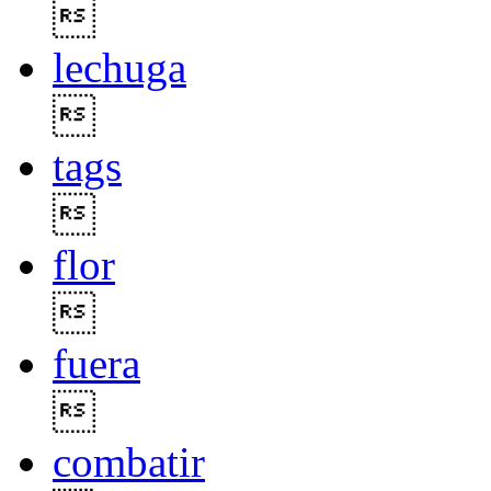

lechuga

tags

flor

fuera

combatir