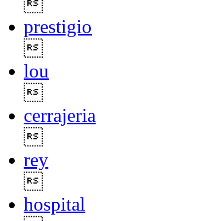

prestigio

lou

cerrajeria

rey

hospital