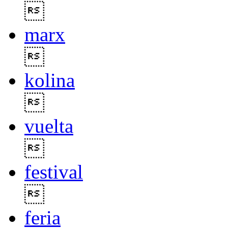

marx

kolina

vuelta

festival

feria