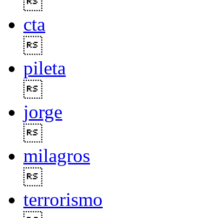

cta

pileta

jorge

milagros

terrorismo