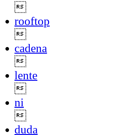

rooftop

cadena

lente

ni

duda