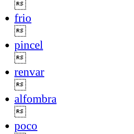

frio

pincel

renvar

alfombra

poco