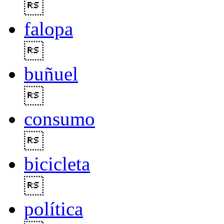

falopa

buñuel

consumo

bicicleta

política