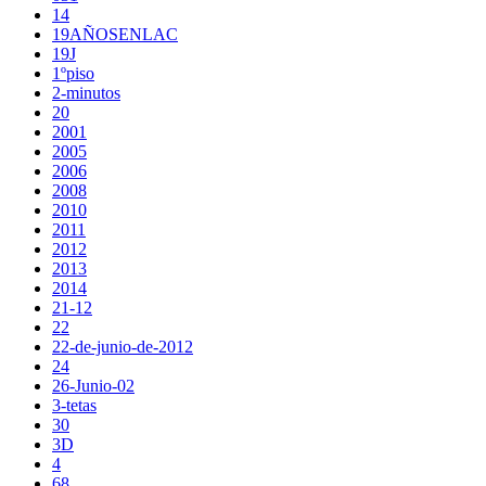
14
19AÑOSENLAC
19J
1ºpiso
2-minutos
20
2001
2005
2006
2008
2010
2011
2012
2013
2014
21-12
22
22-de-junio-de-2012
24
26-Junio-02
3-tetas
30
3D
4
68