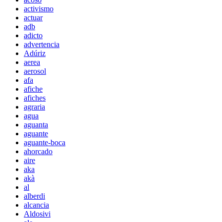
activismo
actuar
adb
adicto
advertencia
Adúriz
aerea
aerosol
afa
afiche
afiches
agraria
agua
aguanta
aguante
aguante-boca
ahorcado
aire
aka
akà
al
alberdi
alcancia
Aldosivi