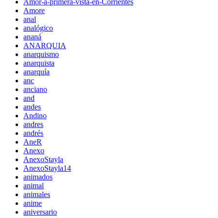
Amor-a-primera-vista-en-Corrientes
Amore
anal
analógico
ananá
ANARQUIA
anarquismo
anarquista
anarquía
anc
anciano
and
andes
Andino
andres
andrés
AneR
Anexo
AnexoStayla
AnexoStayla14
animados
animal
animales
anime
aniversario