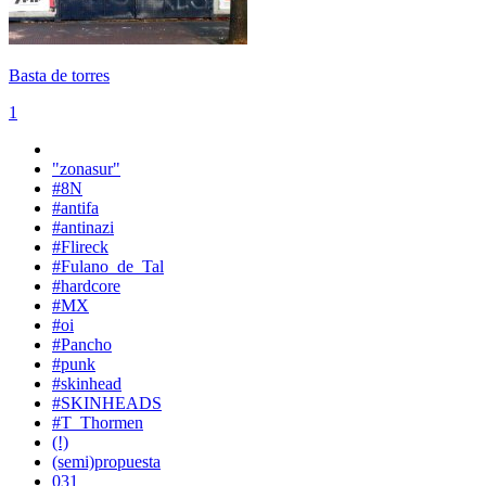
Basta de torres
1
"zonasur"
#8N
#antifa
#antinazi
#Flireck
#Fulano_de_Tal
#hardcore
#MX
#oi
#Pancho
#punk
#skinhead
#SKINHEADS
#T_Thormen
(!)
(semi)propuesta
031