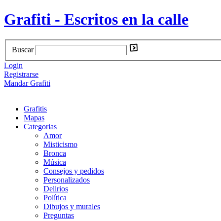
Grafiti - Escritos en la calle
Buscar
Login
Registrarse
Mandar Grafiti
Grafitis
Mapas
Categorias
Amor
Misticismo
Bronca
Música
Consejos y pedidos
Personalizados
Delirios
Política
Dibujos y murales
Preguntas