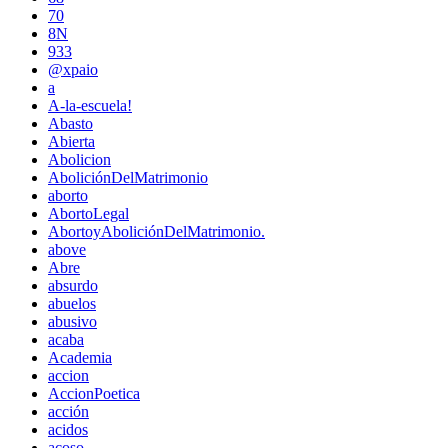
70
8N
933
@xpaio
a
A-la-escuela!
Abasto
Abierta
Abolicion
AboliciónDelMatrimonio
aborto
AbortoLegal
AbortoyAboliciónDelMatrimonio.
above
Abre
absurdo
abuelos
abusivo
acaba
Academia
accion
AccionPoetica
acción
acidos
acoso