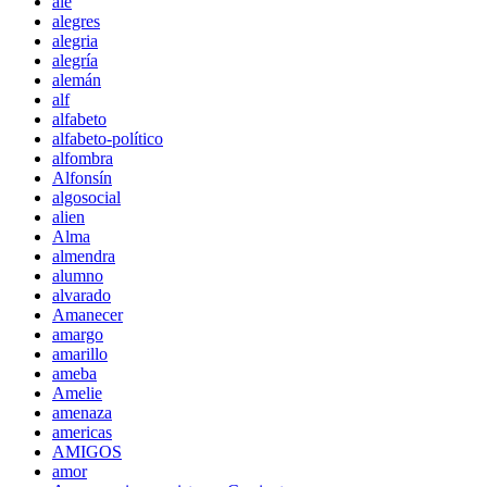
ale
alegres
alegria
alegría
alemán
alf
alfabeto
alfabeto-político
alfombra
Alfonsín
algosocial
alien
Alma
almendra
alumno
alvarado
Amanecer
amargo
amarillo
ameba
Amelie
amenaza
americas
AMIGOS
amor