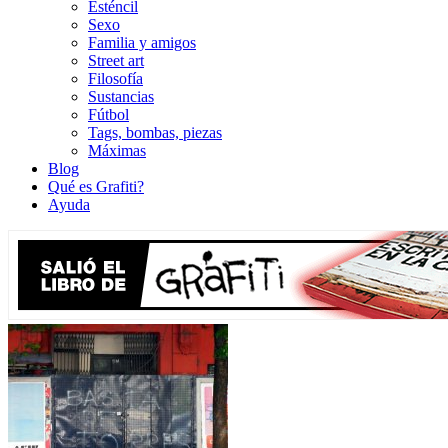
Esténcil
Sexo
Familia y amigos
Street art
Filosofía
Sustancias
Fútbol
Tags, bombas, piezas
Máximas
Blog
Qué es Grafiti?
Ayuda