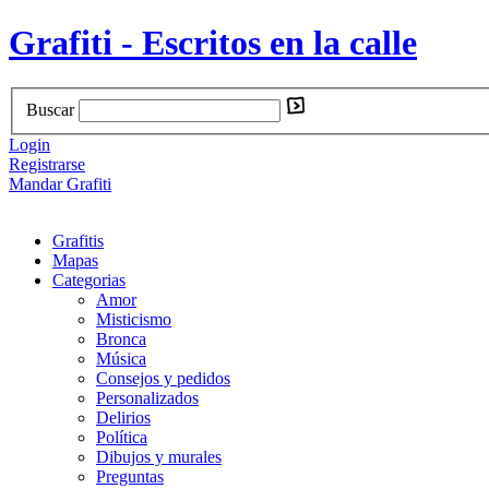
Grafiti - Escritos en la calle
Buscar
Login
Registrarse
Mandar Grafiti
Grafitis
Mapas
Categorias
Amor
Misticismo
Bronca
Música
Consejos y pedidos
Personalizados
Delirios
Política
Dibujos y murales
Preguntas