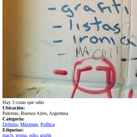
Hay 3 cosas que odio
Ubicación:
Palermo, Buenos Aires, Argentina
Categoría:
Delirios
,
Máximas
,
Política
Etiquetas:
macri
,
ironia
,
odio
,
grafiti