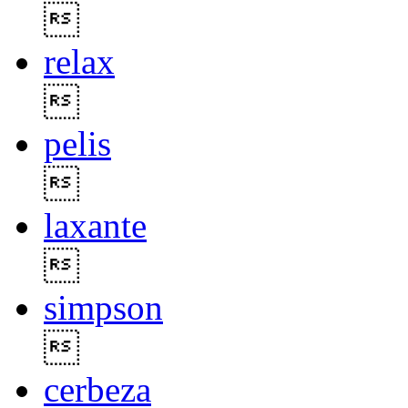

relax

pelis

laxante

simpson

cerbeza