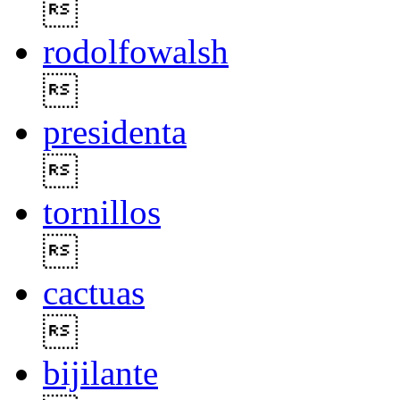

rodolfowalsh

presidenta

tornillos

cactuas

bijilante