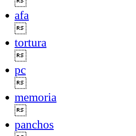

afa

tortura

pc

memoria

panchos