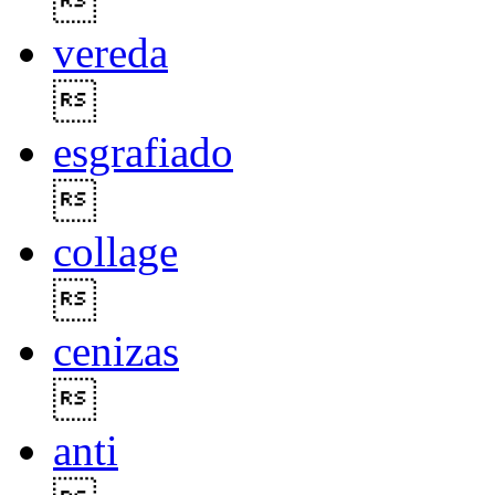

vereda

esgrafiado

collage

cenizas

anti