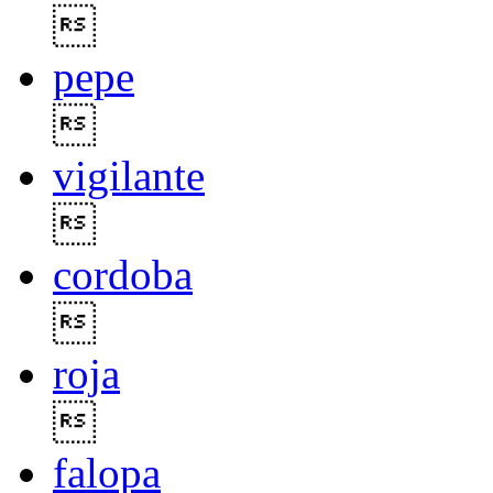

pepe

vigilante

cordoba

roja

falopa