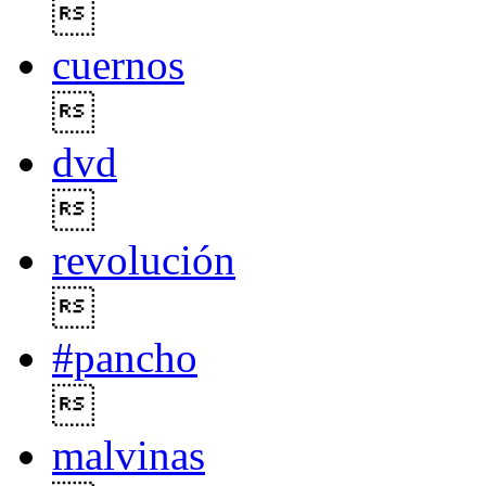

cuernos

dvd

revolución

#pancho

malvinas