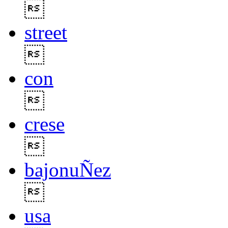

street

con

crese

bajonuÑez

usa